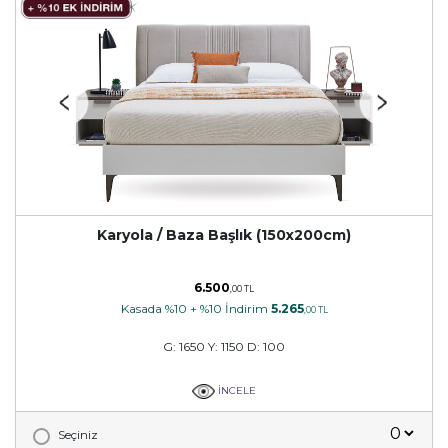
Karyola / Baza Başlık (150x200cm)
6.500
,00 TL
Kasada %10 + %10 İndirim
5.265
,00 TL
G: 1650 Y: 1150 D: 100
İNCELE
Seçiniz