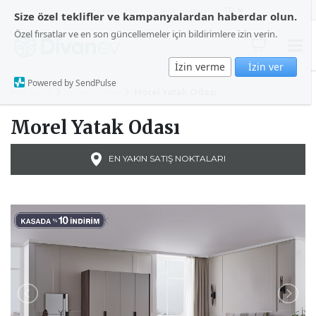
HAKKIMIZDA
BİZE ULAŞIN
Size özel teklifler ve kampanyalardan haberdar olun.
Özel fırsatlar ve en son güncellemeler için bildirimlere izin verin.
İzin verme
İzin ver
Powered by SendPulse
Ana Sayfa
Yatak Odaları
Morel Yatak Odası
Morel Yatak Odası
EN YAKIN SATIŞ NOKTALARI