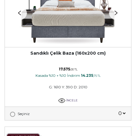
Sandıklı Çelik Baza (160x200 cm)
17.575
,00 TL
Kasada %10 + %10 İndirim
14.235
,75 TL
G: 1610 Y: 390 D: 2010
İNCELE
Seçiniz