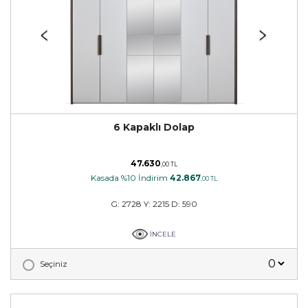
6 Kapaklı Dolap
47.630
,00 TL
Kasada %10 İndirim
42.867
,00 TL
G: 2728 Y: 2215 D: 590
İNCELE
Seçiniz