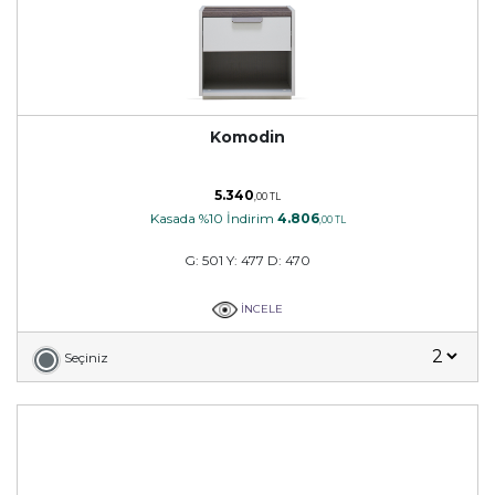
Komodin
5.340
,00 TL
Kasada %10 İndirim
4.806
,00 TL
G: 501 Y: 477 D: 470
İNCELE
Seçiniz