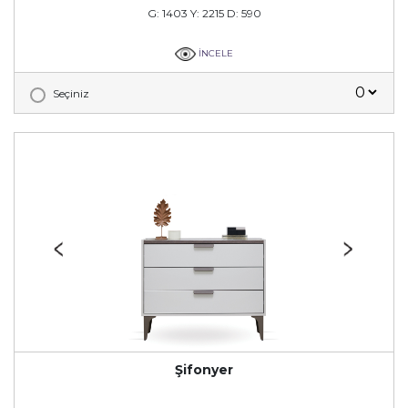
G: 1403 Y: 2215 D: 590
İNCELE
Seçiniz
Şifonyer