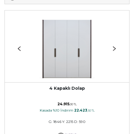
4 Kapaklı Dolap
24.915
,00 TL
Kasada %10 İndirim
22.423
,50 TL
G: 1846 Y: 2215 D: 590