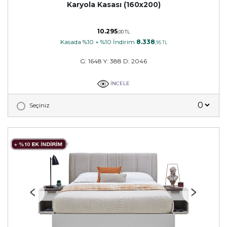
Karyola Kasası (160x200)
10.295
,00 TL
Kasada %10 + %10 İndirim
8.338
,95 TL
G: 1648 Y: 388 D: 2046
İNCELE
Seçiniz