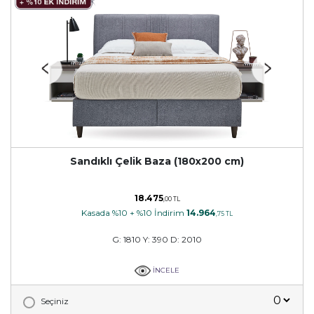
Sandıklı Çelik Baza (180x200 cm)
18.475
,00 TL
Kasada %10 + %10 İndirim
14.964
,75 TL
G: 1810 Y: 390 D: 2010
İNCELE
Seçiniz