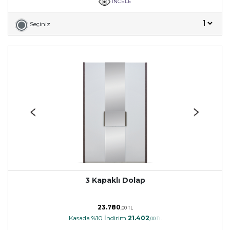
İNCELE
Seçiniz
3 Kapaklı Dolap
23.780
,00 TL
Kasada %10 İndirim
21.402
,00 TL