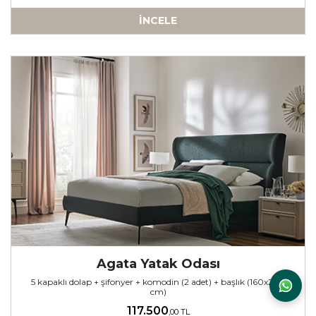
İNCELE
-
Agata Yatak Odası
5 kapaklı dolap + şifonyer + komodin (2 adet) + başlık (160x200
cm)
117.500
,00 TL