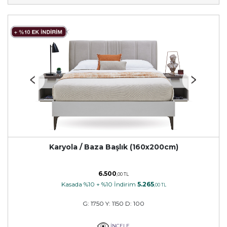
Karyola / Baza Başlık (160x200cm)
6.500
,00 TL
Kasada %10 + %10 İndirim
5.265
,00 TL
G: 1750 Y: 1150 D: 100
İNCELE