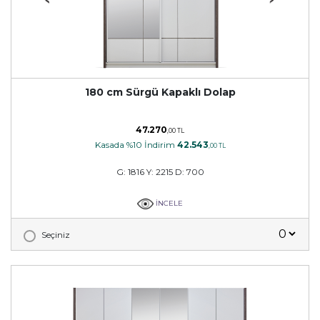
180 cm Sürgü Kapaklı Dolap
47.270
,00 TL
Kasada %10 İndirim
42.543
,00 TL
G: 1816 Y: 2215 D: 700
İNCELE
Seçiniz