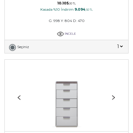
10.105
,00 TL
Kasada %10 İndirim
9.094
,50 TL
G: 998 Y: 804 D: 470
İNCELE
Seçiniz