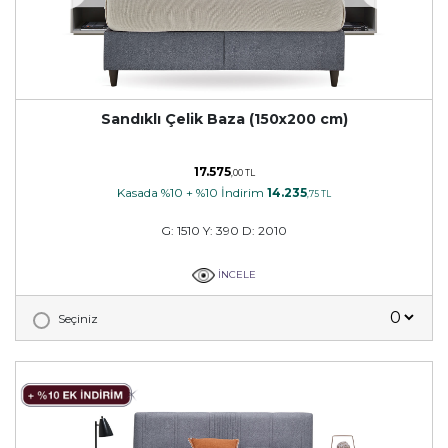
Sandıklı Çelik Baza (150x200 cm)
17.575
,00 TL
Kasada %10 + %10 İndirim
14.235
,75 TL
G: 1510 Y: 390 D: 2010
İNCELE
Seçiniz