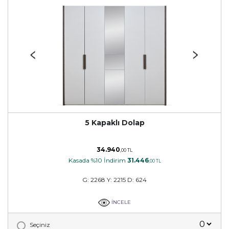
5 Kapaklı Dolap
34.940
,00 TL
Kasada %10 İndirim
31.446
,00 TL
G: 2268 Y: 2215 D: 624
İNCELE
Seçiniz