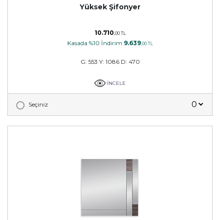
Yüksek Şifonyer
10.710
,00 TL
Kasada %10 İndirim
9.639
,00 TL
G: 553 Y: 1086 D: 470
İNCELE
Seçiniz