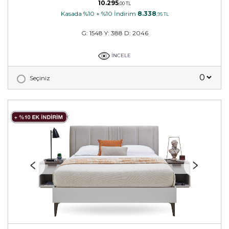
10.295
,00 TL
Kasada %10 + %10 İndirim
8.338
,95 TL
G: 1548 Y: 388 D: 2046
İNCELE
Seçiniz