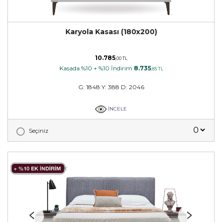
Karyola Kasası (180x200)
10.785
,00 TL
Kasada %10 + %10 İndirim
8.735
,85 TL
G: 1848 Y: 388 D: 2046
İNCELE
Seçiniz