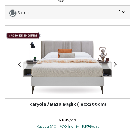
Seçiniz
Karyola / Baza Başlık (180x200cm)
6.885
,00 TL
Kasada %10 + %10 İndirim
5.576
,85 TL