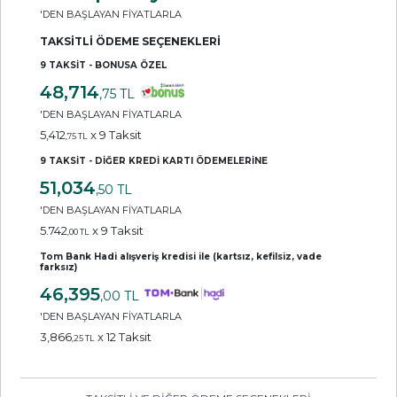
'DEN BAŞLAYAN FİYATLARLA
TAKSİTLİ ÖDEME SEÇENEKLERİ
9 TAKSİT - BONUSA ÖZEL
48,714
,75 TL
'DEN BAŞLAYAN FİYATLARLA
5,412
x 9 Taksit
,75 TL
9 TAKSİT - DİĞER KREDİ KARTI ÖDEMELERİNE
51,034
,50 TL
'DEN BAŞLAYAN FİYATLARLA
5.742
x 9 Taksit
,00 TL
Tom Bank Hadi alışveriş kredisi ile (kartsız, kefilsiz, vade
farksız)
46,395
,00 TL
'DEN BAŞLAYAN FİYATLARLA
3,866
x 12 Taksit
,25 TL