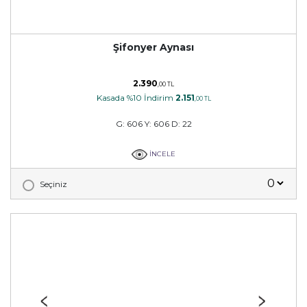
Şifonyer Aynası
2.390
,00 TL
Kasada %10 İndirim
2.151
,00 TL
G: 606 Y: 606 D: 22
İNCELE
Seçiniz