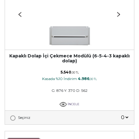
Kapaklı Dolap İçi Çekmece Modülü (6-5-4-3 kapaklı
dolap)
5.540
,00 TL
Kasada %10 İndirim
4.986
,00 TL
G: 876 Y: 370 D: 562
İNCELE
Seçiniz