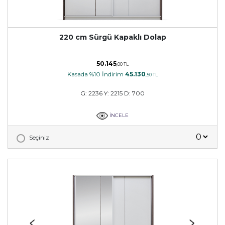
220 cm Sürgü Kapaklı Dolap
50.145
,00 TL
Kasada %10 İndirim
45.130
,50 TL
G: 2236 Y: 2215 D: 700
İNCELE
Seçiniz