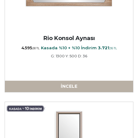
Rio Konsol Aynası
4.595
Kasada %10 + %10 İndirim
3.721
,00 TL
,95 TL
G: 1300 Y: 500 D: 36
İNCELE
a