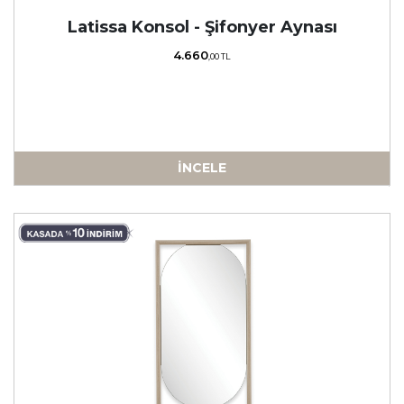
Latissa Konsol - Şifonyer Aynası
4.660
,00 TL
İNCELE
a