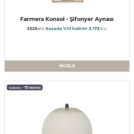
Farmera Konsol - Şifonyer Aynası
3.525
Kasada %10 İndirim
3.172
,00 TL
,50 TL
İNCELE
a