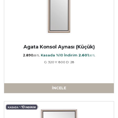
Agata Konsol Aynası (Küçük)
2.890
Kasada %10 İndirim
2.601
,00 TL
,00 TL
G: 320 Y: 800 D: 28
İNCELE
a