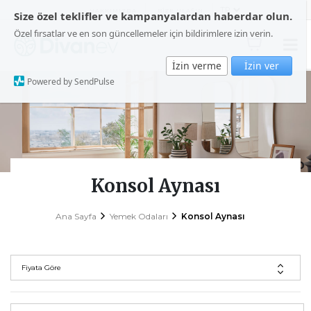
HAKKIMIZDA
BİZE ULAŞIN
Size özel teklifler ve kampanyalardan haberdar olun.
Özel fırsatlar ve en son güncellemeler için bildirimlere izin verin.
İzin verme
İzin ver
Powered by SendPulse
Konsol Aynası
Ana Sayfa
Yemek Odaları
Konsol Aynası