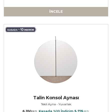
İNCELE
a
Talin Konsol Aynası
Tekli Ayna - Yuvarlak
6.350
Kasada %10 İndirim
5.715
,00 TL
,00 TL