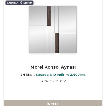
Morel Konsol Aynası
2.675
Kasada %10 İndirim
2.407
,00 TL
,50 TL
G: 762 Y: 762 D: 22
İNCELE
a