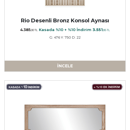
Rio Desenli Bronz Konsol Aynası
4.385
Kasada %10 + %10 İndirim
3.551
,00 TL
,85 TL
G: 476 Y: 750 D: 22
İNCELE
a