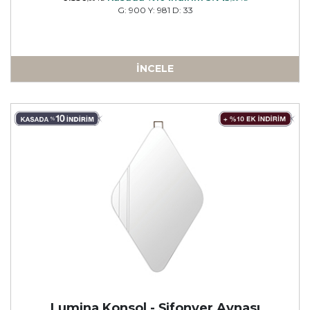
G: 900 Y: 981 D: 33
İNCELE
a
Lumina Konsol - Şifonyer Aynası