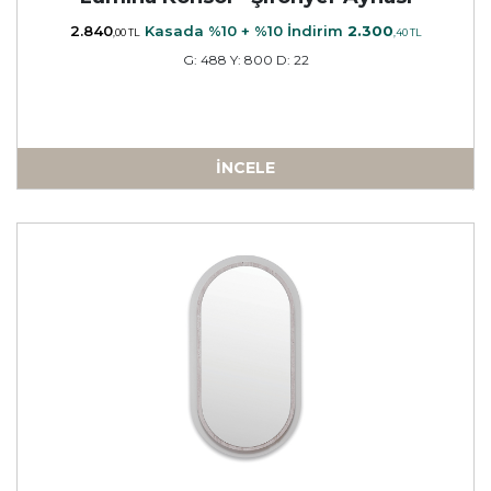
2.840
Kasada %10 + %10 İndirim
2.300
,00 TL
,40 TL
G: 488 Y: 800 D: 22
İNCELE
a