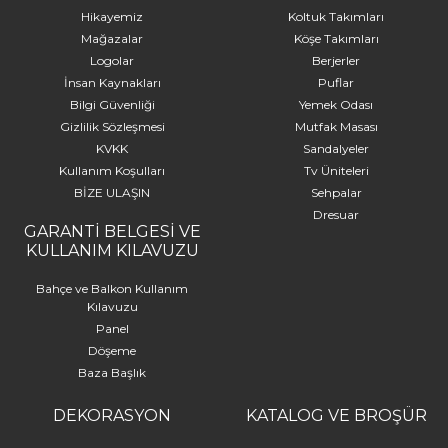
Bir ayna konsolu, dekorasyona şıklık katan en
Hikayemiz
Koltuk Takımları
önemli parçalardan biridir. Özellikle salon aynası
Mağazalar
Köşe Takımları
konsol aynası kombinasyonları, mekanda genişlik
Logolar
Berjerler
hissi yaratırken modern bir görünüm sağlayabilir.
İnsan Kaynakları
Puflar
Konsol üstü ayna modelleri, konsollarla birlikte
Bilgi Güvenliği
Yemek Odası
kullanıldığında fonksiyonel bir depolama alanı
Gizlilik Sözleşmesi
Mutfak Masası
sağlar ve odanızın genel havasını güçlendirir. Bu
KVKK
Sandalyeler
tür aynalar, yemek odası ve salonlar için harika
Kullanım Koşulları
Tv Üniteleri
BİZE ULAŞIN
Sehpalar
birer tamamlayıcıdır. Şıklığın yanında pratik bir
Dresuar
unsur olan aynalı konsol modelleri, kişisel
GARANTİ BELGESİ VE
tarzınızı yansıtan ve evinizi daha işlevsel hale
KULLANIM KILAVUZU
getiren tasarımlarla dikkat çeker.
Bahçe ve Balkon Kullanım
Kılavuzu
Konsol Aynası Seçimi:
Panel
Tarzınıza Uygun En İyi
Döşeme
Baza Başlık
Modeller
DEKORASYON
KATALOG VE BROŞÜR
Evinizin tarzına uygun ayna konsol modelleri