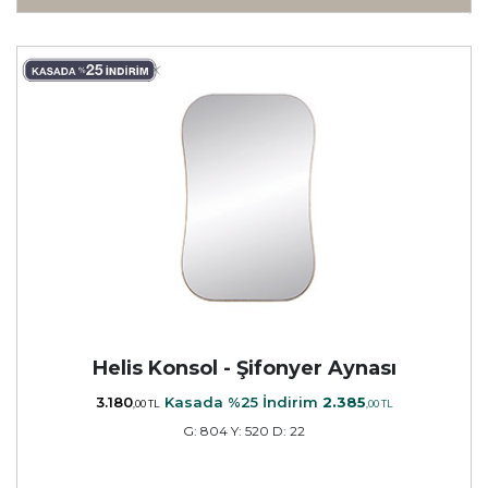
Helis Konsol - Şifonyer Aynası
3.180
Kasada %25 İndirim
2.385
,00 TL
,00 TL
G: 804 Y: 520 D: 22