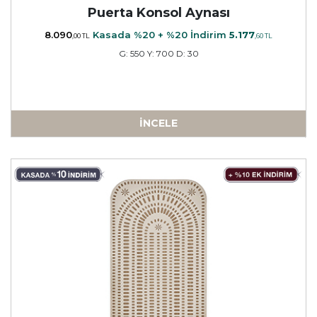
Puerta Konsol Aynası
8.090
Kasada %20 + %20 İndirim
5.177
,00 TL
,60 TL
G: 550 Y: 700 D: 30
İNCELE
a