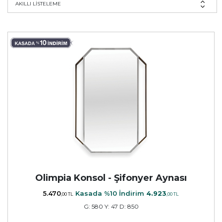
AKILLI LİSTELEME
Olimpia Konsol - Şifonyer Aynası
5.470
Kasada %10 İndirim
4.923
,00 TL
,00 TL
G: 580 Y: 47 D: 850