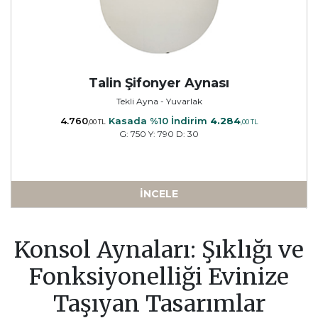
Talin Şifonyer Aynası
Tekli Ayna - Yuvarlak
4.760
Kasada %10 İndirim
4.284
,00 TL
,00 TL
G: 750 Y: 790 D: 30
İNCELE
a
Konsol Aynaları: Şıklığı ve
Fonksiyonelliği Evinize
Taşıyan Tasarımlar