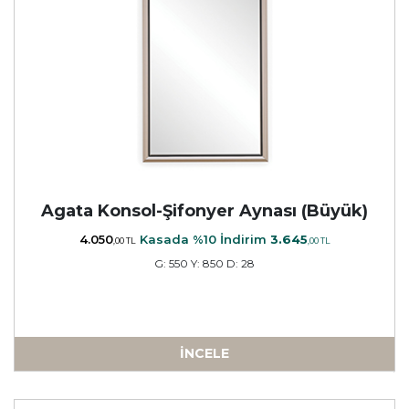
Agata Konsol-Şifonyer Aynası (Büyük)
4.050
Kasada %10 İndirim
3.645
,00 TL
,00 TL
G: 550 Y: 850 D: 28
İNCELE
a