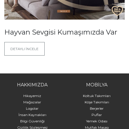
Hayvan Sevgisi Kumaşımızda Var
DETAYLI İNCELE
HAKKIMIZDA
MOBİLYA
Hikayemiz
Koltuk Takımları
Mağazalar
Köşe Takımları
Logolar
Berjerler
İnsan Kaynakları
Puflar
Bilgi Güvenliği
Yemek Odası
Gizlilik Sözleşmesi
Mutfak Masası