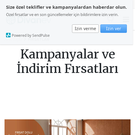
HAKKIMIZDA
BİZE ULAŞIN
Size özel teklifler ve kampanyalardan haberdar olun.
Özel fırsatlar ve en son güncellemeler için bildirimlere izin verin.
İzin verme
İzin ver
Powered by SendPulse
Ana Sayfa
FIRSATLAR
Kampanyalar ve
İndirim Fırsatları