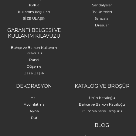
KVKK
Sandalyeler
Kullanım Koşulları
Tv Üniteleri
BİZE ULAŞIN
Sehpalar
Dresuar
GARANTİ BELGESİ VE
KULLANIM KILAVUZU
Bahçe ve Balkon Kullanım
Kılavuzu
Panel
Döşeme
Baza Başlık
DEKORASYON
KATALOG VE BROŞÜR
Halı
Ürün Kataloğu
Aydınlatma
Bahçe ve Balkon Kataloğu
Ayna
Olimpia Serisi Broşürü
Puf
BLOG