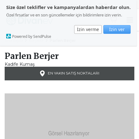
HAKKIMIZDA
BİZE ULAŞIN
Size özel teklifler ve kampanyalardan haberdar olun.
Özel fırsatlar ve en son güncellemeler için bildirimlere izin verin.
İzin verme
İzin ver
Powered by SendPulse
Ana Sayfa
Berjerler
Parlen Berjer
Parlen Berjer
Kadife Kumaş
EN YAKIN SATIŞ NOKTALARI