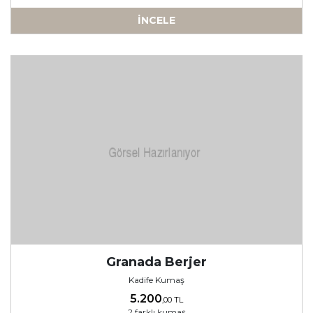
İNCELE
%25 İndirimli
Granada Berjer
Kadife Kumaş
5.200
,00 TL
2 farklı kumaş