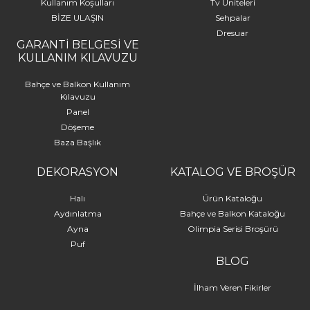
Kullanım Koşulları
Tv Üniteleri
BİZE ULAŞIN
Sehpalar
Dresuar
GARANTİ BELGESİ VE
KULLANIM KILAVUZU
Bahçe ve Balkon Kullanım
Kılavuzu
Panel
Döşeme
Baza Başlık
DEKORASYON
KATALOG VE BROŞÜR
Halı
Ürün Kataloğu
Aydınlatma
Bahçe ve Balkon Kataloğu
Ayna
Olimpia Serisi Broşürü
Puf
BLOG
İlham Veren Fikirler