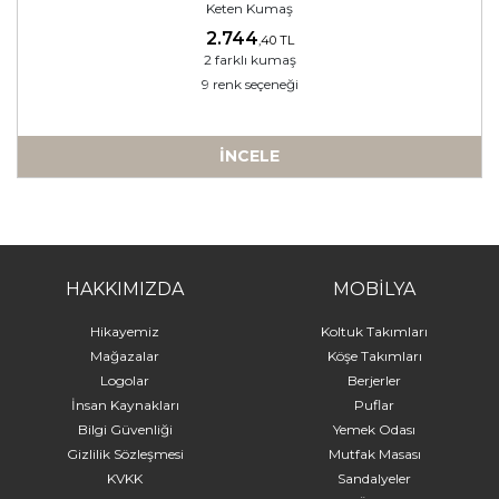
Keten Kumaş
2.744
,40 TL
2 farklı kumaş
9 renk seçeneği
İNCELE
a
HAKKIMIZDA
MOBİLYA
Hikayemiz
Koltuk Takımları
Mağazalar
Köşe Takımları
Logolar
Berjerler
İnsan Kaynakları
Puflar
Bilgi Güvenliği
Yemek Odası
Gizlilik Sözleşmesi
Mutfak Masası
KVKK
Sandalyeler