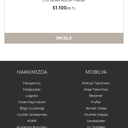
3'lü Yataklı Koltuk + Berjer
51.100
,00 TL
İNCELE
-
HAKKIMIZDA
MOBİLYA
Hikayemiz
Koltuk Takımları
Mağazalar
Köşe Takımları
Logolar
Berjerler
İnsan Kaynakları
Puflar
Bilgi Güvenliği
Yemek Odası
Gizlilik Sözleşmesi
Mutfak Masası
KVKK
Sandalyeler
Kullanım Koşulları
Tv Üniteleri