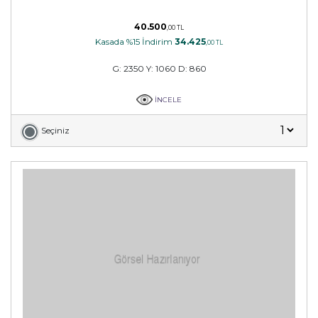
40.500
,00 TL
Kasada %15 İndirim
34.425
,00 TL
G: 2350 Y: 1060 D: 860
İNCELE
Seçiniz