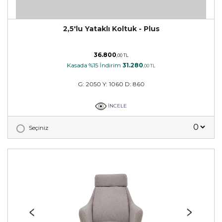
2,5'lu Yataklı Koltuk - Plus
36.800
,00 TL
Kasada %15 İndirim
31.280
,00 TL
G: 2050 Y: 1060 D: 860
İNCELE
Seçiniz