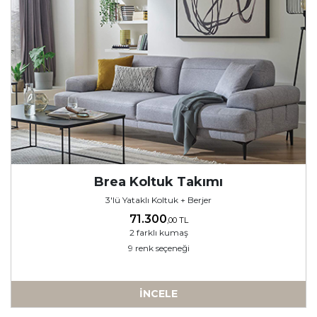
Brea Koltuk Takımı
3'lü Yataklı Koltuk + Berjer
71.300
,00 TL
2 farklı kumaş
9 renk seçeneği
İNCELE
-