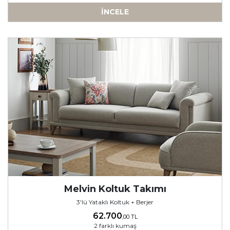
İNCELE
-
Melvin Koltuk Takımı
3'lü Yataklı Koltuk + Berjer
62.700
,00 TL
2 farklı kumaş