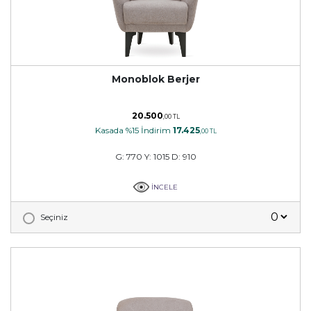
Monoblok Berjer
20.500
,00 TL
Kasada %15 İndirim
17.425
,00 TL
G: 770 Y: 1015 D: 910
İNCELE
Seçiniz