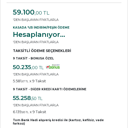
59.100
,00 TL
'DEN BAŞLAYAN FİYATLARLA
KASADA %15 İNDİRİM/PEŞİN ÖDEME
Hesaplanıyor...
'DEN BAŞLAYAN FİYATLARLA
TAKSİTLİ ÖDEME SEÇENEKLERİ
9 TAKSİT - BONUSA ÖZEL
50.235
,00 TL
'DEN BAŞLAYAN FİYATLARLA
5.581
x 9 Taksit
,67 TL
9 TAKSİT - DİĞER KREDİ KARTI ÖDEMELERİNE
55.258
,50 TL
'DEN BAŞLAYAN FİYATLARLA
6.139
x 9 Taksit
,83 TL
Tom Bank Hadi alışveriş kredisi ile (kartsız, kefilsiz, vade
farksız)