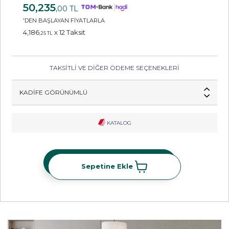
50,235
,00 TL
'DEN BAŞLAYAN FİYATLARLA
4,186
x 12 Taksit
,25 TL
TAKSİTLİ VE DİĞER ÖDEME SEÇENEKLERİ
KADIFE GÖRÜNÜMLÜ
KATALOG
Sepetine Ekle
Sepetine Ekle