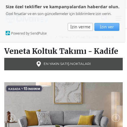
HAKKIMIZDA
BİZE ULAŞIN
Size özel teklifler ve kampanyalardan haberdar olun.
Özel fırsatlar ve en son güncellemeler için bildirimlere izin verin.
İzin verme
İzin ver
Powered by SendPulse
Ana Sayfa
Koltuk Takımları
Veneta Koltuk Takımı - Kadife
Veneta Koltuk Takımı - Kadife
EN YAKIN SATIŞ NOKTALARI