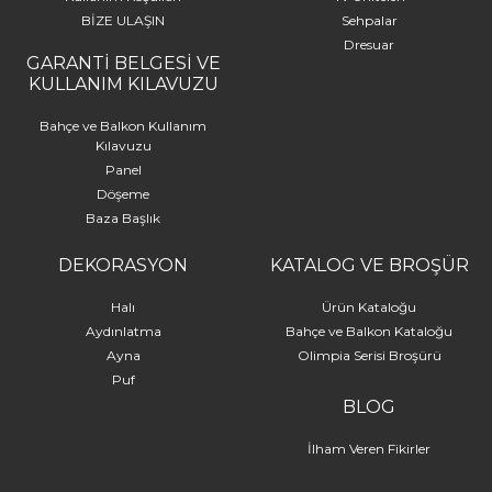
BİZE ULAŞIN
Sehpalar
Dresuar
GARANTİ BELGESİ VE
KULLANIM KILAVUZU
Bahçe ve Balkon Kullanım
Kılavuzu
Panel
Döşeme
Baza Başlık
DEKORASYON
KATALOG VE BROŞÜR
Halı
Ürün Kataloğu
Aydınlatma
Bahçe ve Balkon Kataloğu
Ayna
Olimpia Serisi Broşürü
Puf
BLOG
İlham Veren Fikirler