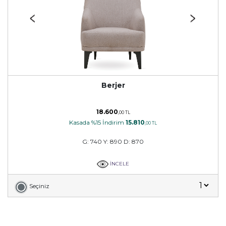
Berjer
18.600
,00 TL
Kasada %15 İndirim
15.810
,00 TL
G: 740 Y: 890 D: 870
İNCELE
Seçiniz