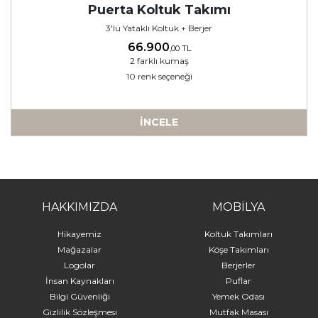
Puerta Koltuk Takımı
3'lü Yataklı Koltuk + Berjer
66.900
,00 TL
2 farklı kumaş
10 renk seçeneği
İNCELE
-
HAKKIMIZDA
MOBİLYA
Hikayemiz
Koltuk Takımları
Mağazalar
Köşe Takımları
Logolar
Berjerler
İnsan Kaynakları
Puflar
Bilgi Güvenliği
Yemek Odası
Gizlilik Sözleşmesi
Mutfak Masası