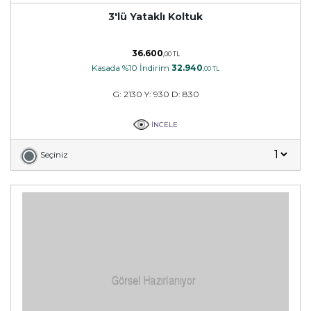
3'lü Yataklı Koltuk
36.600
,00 TL
Kasada %10 İndirim
32.940
,00 TL
G: 2130 Y: 930 D: 830
İNCELE
Seçiniz