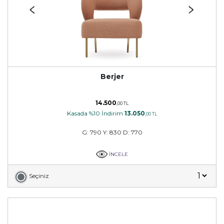
Berjer
14.500
,00 TL
Kasada %10 İndirim
13.050
,00 TL
G: 790 Y: 830 D: 770
İNCELE
Seçiniz