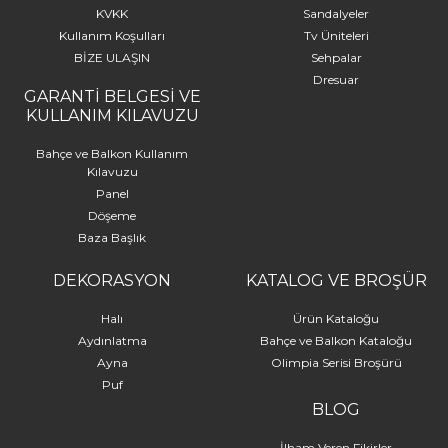
KVKK
Sandalyeler
Kullanım Koşulları
Tv Üniteleri
BİZE ULAŞIN
Sehpalar
Dresuar
GARANTİ BELGESİ VE
KULLANIM KILAVUZU
Bahçe ve Balkon Kullanım
Kılavuzu
Panel
Döşeme
Baza Başlık
DEKORASYON
KATALOG VE BROŞÜR
Halı
Ürün Kataloğu
Aydınlatma
Bahçe ve Balkon Kataloğu
Ayna
Olimpia Serisi Broşürü
Puf
BLOG
İlham Veren Fikirler