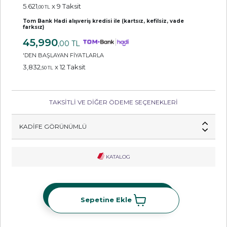
5.621
x 9 Taksit
,00 TL
Tom Bank Hadi alışveriş kredisi ile (kartsız, kefilsiz, vade
farksız)
45,990
,00 TL
'DEN BAŞLAYAN FİYATLARLA
3,832
x 12 Taksit
,50 TL
TAKSİTLİ VE DİĞER ÖDEME SEÇENEKLERİ
KADIFE GÖRÜNÜMLÜ
KATALOG
Sepetine Ekle
Sepetine Ekle