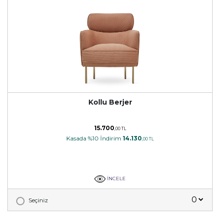
Kollu Berjer
15.700
,00 TL
Kasada %10 İndirim
14.130
,00 TL
İNCELE
Seçiniz