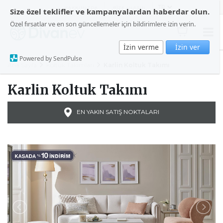
HAKKIMIZDA
BİZE ULAŞIN
Size özel teklifler ve kampanyalardan haberdar olun.
Özel fırsatlar ve en son güncellemeler için bildirimlere izin verin.
İzin verme
İzin ver
Powered by SendPulse
Ana Sayfa
Koltuk Takımları
Karlin Koltuk Takımı
Karlin Koltuk Takımı
EN YAKIN SATIŞ NOKTALARI