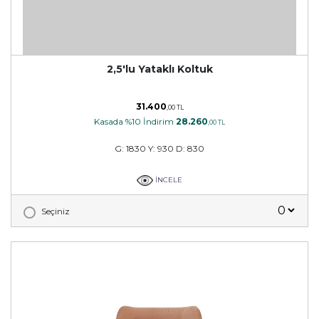
2,5'lu Yataklı Koltuk
31.400
,00 TL
Kasada %10 İndirim
28.260
,00 TL
G: 1830 Y: 930 D: 830
İNCELE
Seçiniz