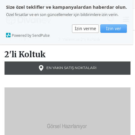
HAKKIMIZDA
BİZE ULAŞIN
Size özel teklifler ve kampanyalardan haberdar olun.
Özel fırsatlar ve en son güncellemeler için bildirimlere izin verin.
İzin verme
İzin ver
Powered by SendPulse
Ana Sayfa
Koltuk Takımları
Valencia 2'li Koltuk
2'li Koltuk
EN YAKIN SATIŞ NOKTALARI