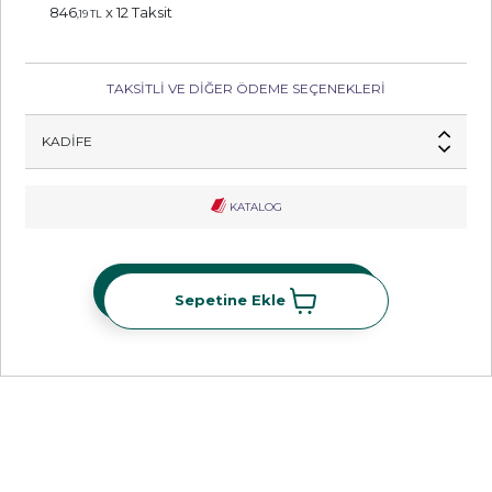
846
x 12 Taksit
,19 TL
TAKSİTLİ VE DİĞER ÖDEME SEÇENEKLERİ
KADIFE
KATALOG
Sepetine Ekle
Sepetine Ekle