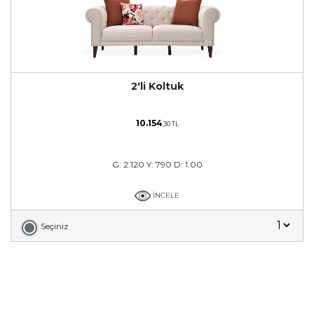
2'li Koltuk
10.154
,30 TL
G: 2.120 Y: 790 D: 1.00
İNCELE
Seçiniz