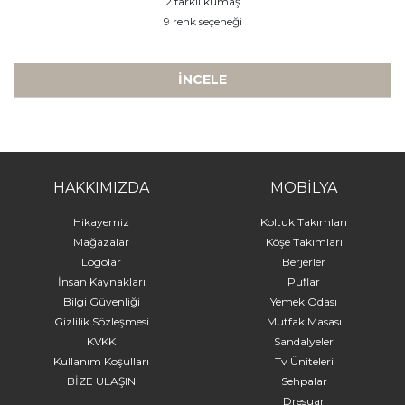
2 farklı kumaş
9 renk seçeneği
İNCELE
-
HAKKIMIZDA
MOBİLYA
Hikayemiz
Koltuk Takımları
Mağazalar
Köşe Takımları
Logolar
Berjerler
İnsan Kaynakları
Puflar
Bilgi Güvenliği
Yemek Odası
Gizlilik Sözleşmesi
Mutfak Masası
KVKK
Sandalyeler
Kullanım Koşulları
Tv Üniteleri
BİZE ULAŞIN
Sehpalar
Dresuar