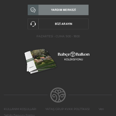
PAZARTESİ - CUMA: 9.00 - 18:00
KULLANIM KOŞULLARI
YATAŞ GRUP KVKK POLİTİKASI
Veri
Sahibi Başvuru Formu