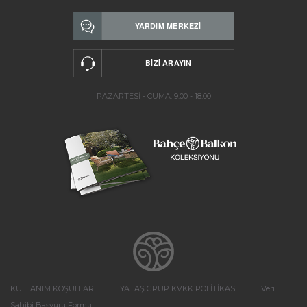
PAZARTESİ - CUMA: 9.00 - 18:00
KULLANIM KOŞULLARI
YATAŞ GRUP KVKK POLİTİKASI
Veri
Sahibi Başvuru Formu