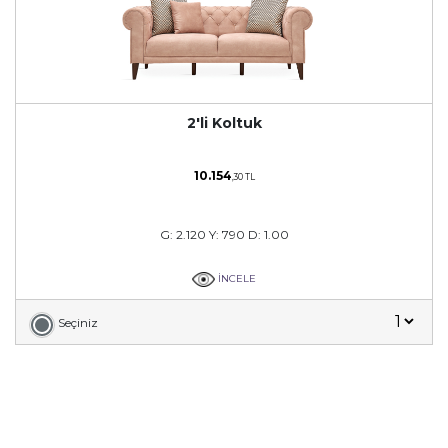
2'li Koltuk
10.154
,30 TL
G: 2.120 Y: 790 D: 1.00
İNCELE
Seçiniz