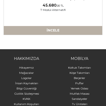
45.680
,00 TL
7 Modül Alternatifi
İNCELE
-
HAKKIMIZDA
MOBİLYA
Hikayemiz
Koltuk Takımları
Mağazalar
Köşe Takımları
Logolar
Berjerler
İnsan Kaynakları
Puflar
Bilgi Güvenliği
Yemek Odası
Gizlilik Sözleşmesi
Mutfak Masası
KVKK
Sandalyeler
Kullanım Koşulları
Tv Üniteleri