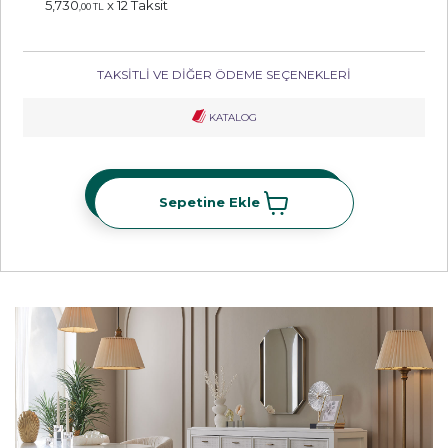
5,730
x 12 Taksit
,00 TL
TAKSİTLİ VE DİĞER ÖDEME SEÇENEKLERİ
KATALOG
Sepetine Ekle
Sepetine Ekle