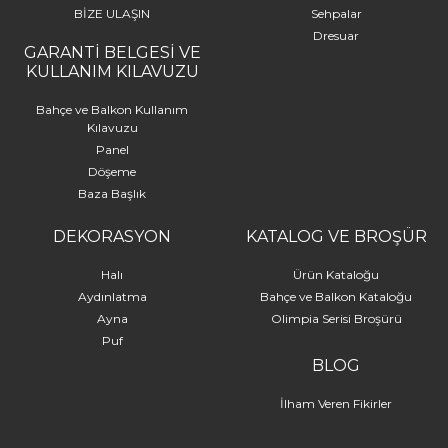
BİZE ULAŞIN
Sehpalar
Dresuar
GARANTİ BELGESİ VE
KULLANIM KILAVUZU
Bahçe ve Balkon Kullanım
Kılavuzu
Panel
Döşeme
Baza Başlık
DEKORASYON
KATALOG VE BROŞÜR
Halı
Ürün Kataloğu
Aydınlatma
Bahçe ve Balkon Kataloğu
Ayna
Olimpia Serisi Broşürü
Puf
BLOG
İlham Veren Fikirler