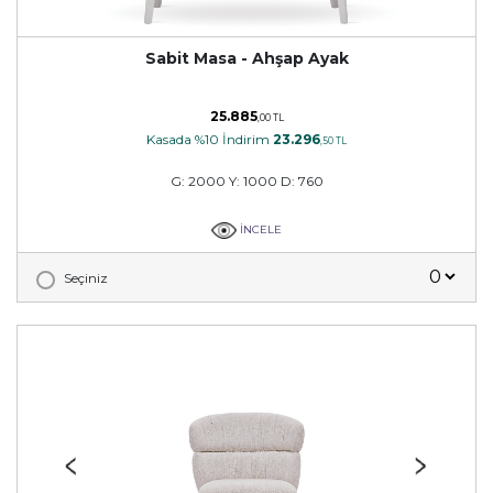
Sabit Masa - Ahşap Ayak
25.885
,00 TL
Kasada %10 İndirim
23.296
,50 TL
G: 2000 Y: 1000 D: 760
İNCELE
Seçiniz