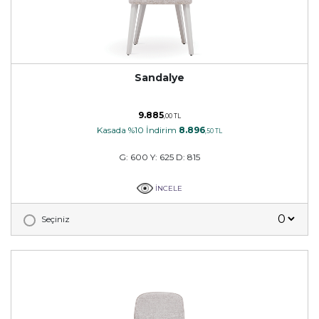
Sandalye
9.885
,00 TL
Kasada %10 İndirim
8.896
,50 TL
G: 600 Y: 625 D: 815
İNCELE
Seçiniz