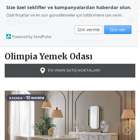
HAKKIMIZDA
BİZE ULAŞIN
Size özel teklifler ve kampanyalardan haberdar olun.
Özel fırsatlar ve en son güncellemeler için bildirimlere izin verin.
İzin verme
İzin ver
Powered by SendPulse
Ana Sayfa
Yemek Odaları
Olimpia Yemek Odası
Olimpia Yemek Odası
EN YAKIN SATIŞ NOKTALARI