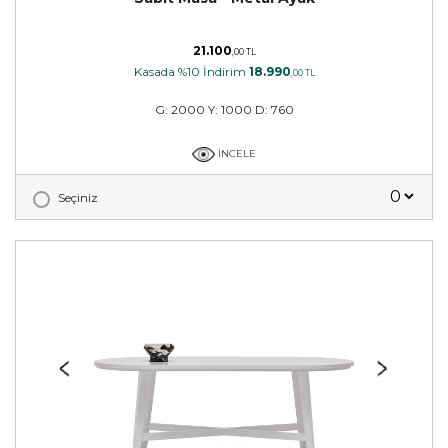
21.100
,00 TL
Kasada %10 İndirim
18.990
,00 TL
G: 2000 Y: 1000 D: 760
İNCELE
Seçiniz