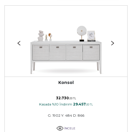
Konsol
32.730
,00 TL
Kasada %10 İndirim
29.457
,00 TL
G: 1902 Y: 484 D: 866
İNCELE