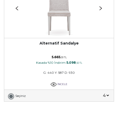
Alternatif Sandalye
5.665
,00 TL
Kasada %10 İndirim
5.098
,50 TL
G: 440 Y: 587 D: 930
İNCELE
Seçiniz