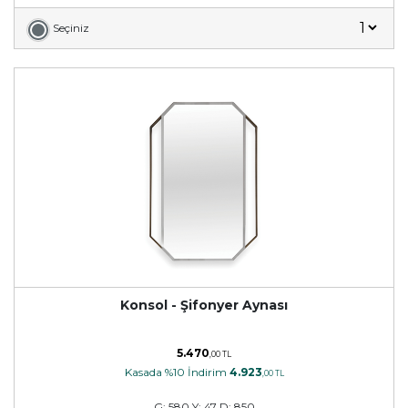
Seçiniz
Konsol - Şifonyer Aynası
5.470
,00 TL
Kasada %10 İndirim
4.923
,00 TL
G: 580 Y: 47 D: 850