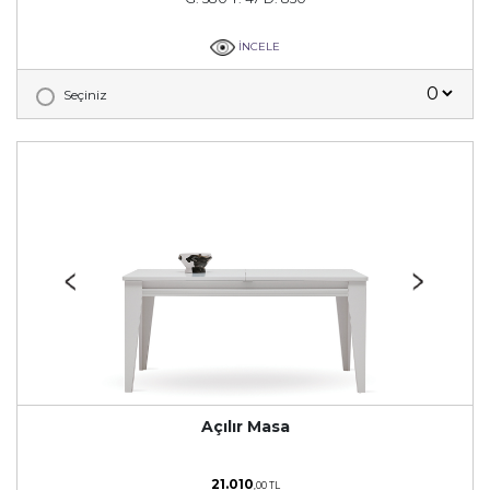
İNCELE
Seçiniz
Açılır Masa
21.010
,00 TL