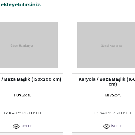
kleyebilirsiniz.
 / Baza Başlık (150x200 cm)
Karyola / Baza Başlık (1
cm)
1.875
1.875
,00 TL
,00 TL
G: 1640 Y: 1360 D: 110
G: 1740 Y: 1360 D: 110
İNCELE
İNCELE