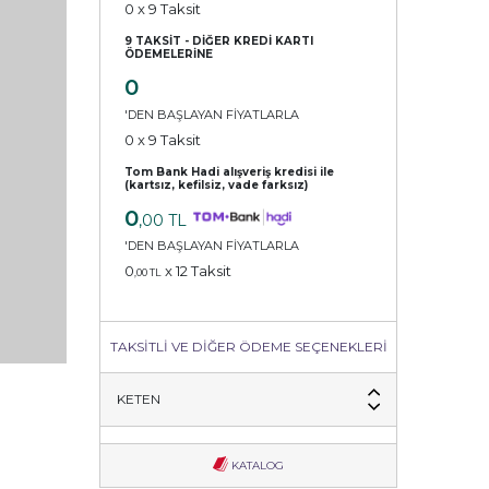
0
x 9 Taksit
9 TAKSİT - DİĞER KREDİ KARTI
ÖDEMELERİNE
0
'DEN BAŞLAYAN FİYATLARLA
0
x 9 Taksit
Tom Bank Hadi alışveriş kredisi ile
(kartsız, kefilsiz, vade farksız)
0
,00 TL
'DEN BAŞLAYAN FİYATLARLA
0
x 12 Taksit
,00 TL
TAKSİTLİ VE DİĞER ÖDEME SEÇENEKLERİ
KETEN
KATALOG