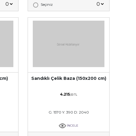
Seçiniz
 cm)
Sandıklı Çelik Baza (150x200 cm)
4.215
,00 TL
G: 1570 Y: 390 D: 2040
İNCELE