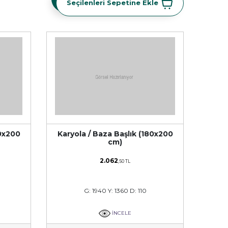
Seçilenleri Sepetine Ekle
60x200
Karyola / Baza Başlık (180x200
cm)
2.062
,50 TL
G: 1940 Y: 1360 D: 110
İNCELE