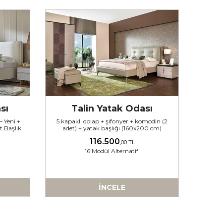
sı
Talin Yatak Odası
– Yeni +
5 kapaklı dolap + şifonyer + komodin (2
t Başlık
adet) + yatak başlığı (160x200 cm)
116.500
,00 TL
16 Modül Alternatifi
İNCELE