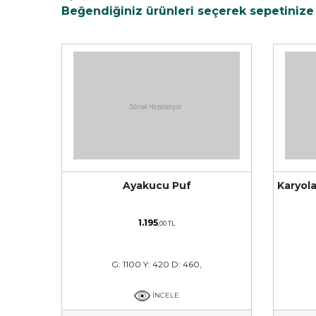
Beğendiğiniz ürünleri seçerek sepetinize e
Ayakucu Puf
Karyola
1.195
,00 TL
G: 1100 Y: 420 D: 460,
İNCELE