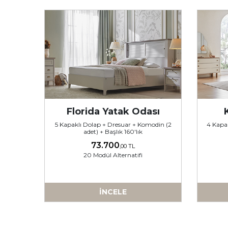
Florida Yatak Odası
5 Kapaklı Dolap + Dresuar + Komodin (2
4 Kapak
adet) + Başlık 160'lık
73.700
,00 TL
20 Modül Alternatifi
İNCELE
-