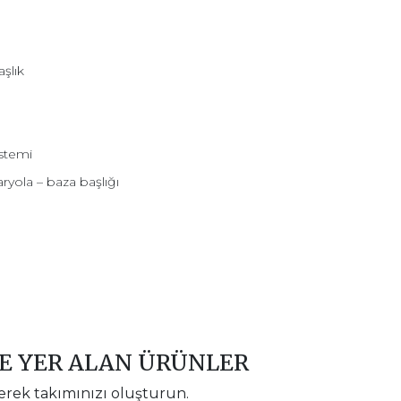
aşlık
istemi
aryola – baza başlığı
DE YER ALAN ÜRÜNLER
erek takımınızı oluşturun.