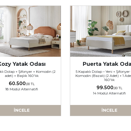
Kozy Yatak Odası
Puerta Yatak Oda
lı Dolap + Şifonyer + Komodin (2
5 Kapaklı Dolap – Yeni + Şifonyer 
adet) + Başlık 160'lık
Komodin (Bazalı) (2 Adet) + 1 Ade
160'lık
60.500
,00 TL
99.500
,00 TL
18 Modül Alternatifi
14 Modül Alternatifi
İNCELE
İNCELE
-
-