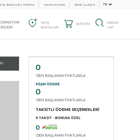
İLİK BAŞVURU FORMU
HAKKIMIZDA
BİZE ULAŞIN
KORASYON
SATIŞ
ARAMA
SEPETİM
RİLERİ
NOKTALARI
YAP
RI
0
'DEN BAŞLAYAN FİYATLARLA
PEŞİN ÖDEME
0
'DEN BAŞLAYAN FİYATLARLA
TAKSİTLİ ÖDEME SEÇENEKLERİ
9 TAKSİT - BONUSA ÖZEL
0
'DEN BAŞLAYAN FİYATLARLA