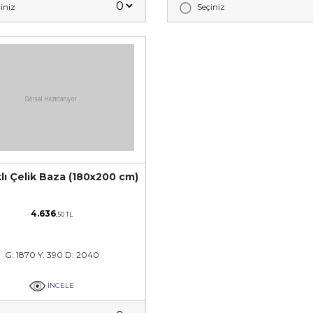
iniz
Seçiniz
lı Çelik Baza (180x200 cm)
4.636
,50 TL
G: 1870 Y: 390 D: 2040
İNCELE