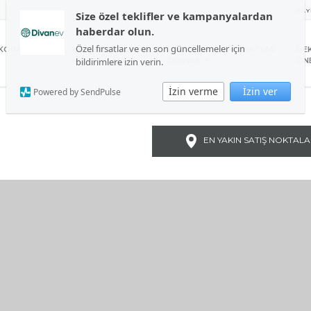
BAY
Size özel teklifler ve kampanyalardan
haberdar olun.
Özel fırsatlar ve en son güncellemeler için
KORASYON
BAHÇE VE BALKON
UYKU
FIRSATLAR
DE
bildirimlere izin verin.
MOBİLYALARI
DÜNYASI
ÖNE
İzin verme
İzin ver
Powered by SendPulse
EN YAKIN SATIŞ NOKTALA