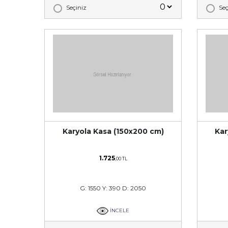
Seçiniz
Seç
Karyola Kasa (150x200 cm)
Kar
1.725
,00 TL
G: 1550 Y: 390 D: 2050
İNCELE