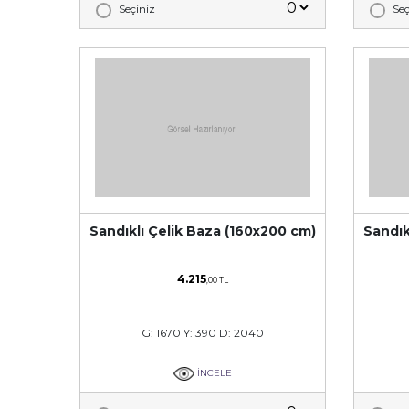
Seçiniz
Seç
Sandıklı Çelik Baza (160x200 cm)
Sandık
4.215
,00 TL
G: 1670 Y: 390 D: 2040
İNCELE