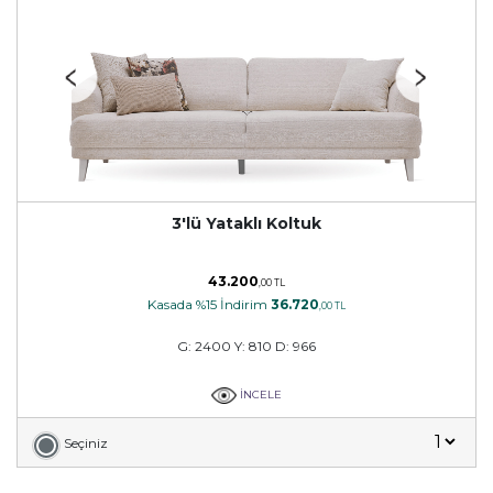
3'lü Yataklı Koltuk
43.200
,00 TL
Kasada %15 İndirim
36.720
,00 TL
G: 2400 Y: 810 D: 966
İNCELE
Seçiniz