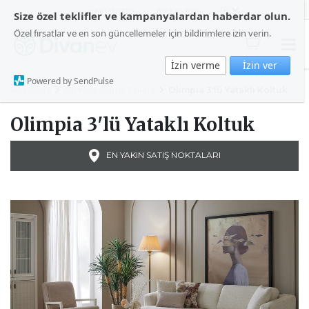
HAKKIMIZDA
BİZE ULAŞIN
Size özel teklifler ve kampanyalardan haberdar olun.
Özel fırsatlar ve en son güncellemeler için bildirimlere izin verin.
İzin verme
İzin ver
Powered by SendPulse
Ana Sayfa
Olimpia Koltuk Takımı
Olimpia 3'lü Yataklı Koltuk
Olimpia 3'lü Yataklı Koltuk
EN YAKIN SATIŞ NOKTALARI