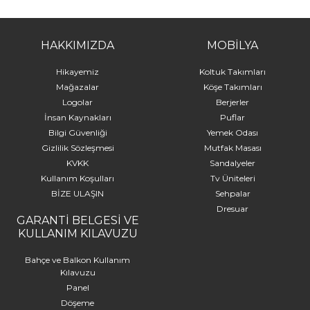
HAKKIMIZDA
MOBİLYA
Hikayemiz
Koltuk Takımları
Mağazalar
Köşe Takımları
Logolar
Berjerler
İnsan Kaynakları
Puflar
Bilgi Güvenliği
Yemek Odası
Gizlilik Sözleşmesi
Mutfak Masası
KVKK
Sandalyeler
Kullanım Koşulları
Tv Üniteleri
BİZE ULAŞIN
Sehpalar
Dresuar
GARANTİ BELGESİ VE
KULLANIM KILAVUZU
Bahçe ve Balkon Kullanım
Kılavuzu
Panel
Döşeme