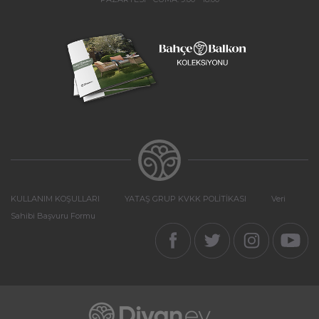
KULLANIM KOŞULLARI
YATAŞ GRUP KVKK POLİTİKASI
Veri
Sahibi Başvuru Formu