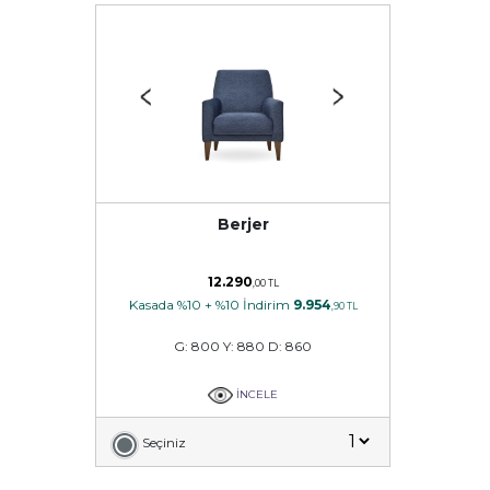
Berjer
12.290
,00 TL
Kasada %10 + %10 İndirim
9.954
,90 TL
G: 800 Y: 880 D: 860
İNCELE
Seçiniz