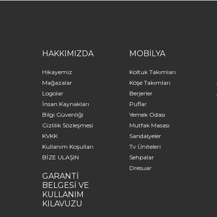
HAKKIMIZDA
MOBİLYA
Hikayemiz
Koltuk Takımları
Mağazalar
Köşe Takımları
Logolar
Berjerler
İnsan Kaynakları
Puflar
Bilgi Güvenliği
Yemek Odası
Gizlilik Sözleşmesi
Mutfak Masası
KVKK
Sandalyeler
Kullanım Koşulları
Tv Üniteleri
BİZE ULAŞIN
Sehpalar
Dresuar
GARANTİ
BELGESİ VE
KULLANIM
KILAVUZU