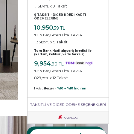
1,161
x 9 Taksit
,40 TL
9 TAKSİT - DİĞER KREDİ KARTI
ÖDEMELERİNE
10,950
,39 TL
'DEN BAŞLAYAN FİYATLARLA
1.351
x 9 Taksit
,90 TL
Tom Bank Hadi alışveriş kredisi ile
(kartsız, kefilsiz, vade farksız)
9,954
,90 TL
'DEN BAŞLAYAN FİYATLARLA
829
x 12 Taksit
,57 TL
1
Adet
Berjer
-
%10 + %10 İndirim
TAKSİTLİ VE DİĞER ÖDEME SEÇENEKLERİ
KATALOG
Sepetine Ekle