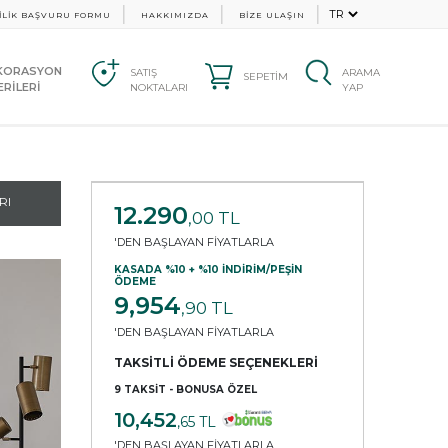
İLİK BAŞVURU FORMU
HAKKIMIZDA
BİZE ULAŞIN
KORASYON
SATIŞ
ARAMA
SEPETİM
RİLERİ
NOKTALARI
YAP
RI
12.290
,00 TL
'DEN BAŞLAYAN FİYATLARLA
KASADA %10 + %10 İNDİRİM/PEŞİN
ÖDEME
9,954
,90 TL
'DEN BAŞLAYAN FİYATLARLA
TAKSİTLİ ÖDEME SEÇENEKLERİ
9 TAKSİT - BONUSA ÖZEL
10,452
,65 TL
'DEN BAŞLAYAN FİYATLARLA