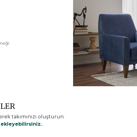
eneği
NLER
erek takımınızı oluşturun.
kleyebilirsiniz.