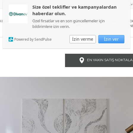
BAY
Size özel teklifler ve kampanyalardan
haberdar olun.
Özel fırsatlar ve en son güncellemeler için
KORASYON
BAHÇE VE BALKON
UYKU
FIRSATLAR
DE
bildirimlere izin verin.
MOBİLYALARI
DÜNYASI
ÖNE
İzin verme
İzin ver
Powered by SendPulse
EN YAKIN SATIŞ NOKTALA