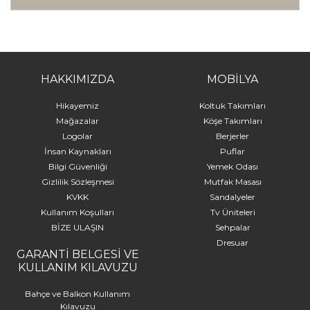
HAKKIMIZDA
MOBİLYA
Hikayemiz
Koltuk Takımları
Mağazalar
Köşe Takımları
Logolar
Berjerler
İnsan Kaynakları
Puflar
Bilgi Güvenliği
Yemek Odası
Gizlilik Sözleşmesi
Mutfak Masası
KVKK
Sandalyeler
Kullanım Koşulları
Tv Üniteleri
BİZE ULAŞIN
Sehpalar
Dresuar
GARANTİ BELGESİ VE
KULLANIM KILAVUZU
Bahçe ve Balkon Kullanım
Kılavuzu