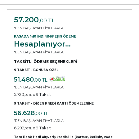
57.200
,00 TL
'DEN BAŞLAYAN FİYATLARLA
KASADA %10 İNDİRİM/PEŞİN ÖDEME
Hesaplanıyor...
'DEN BAŞLAYAN FİYATLARLA
TAKSİTLİ ÖDEME SEÇENEKLERİ
9 TAKSİT - BONUSA ÖZEL
51.480
,00 TL
'DEN BAŞLAYAN FİYATLARLA
5.720
x 9 Taksit
,00 TL
9 TAKSİT - DİĞER KREDİ KARTI ÖDEMELERİNE
56.628
,00 TL
'DEN BAŞLAYAN FİYATLARLA
6.292
x 9 Taksit
,00 TL
Tom Bank Hadi alışveriş kredisi ile (kartsız, kefilsiz, vade