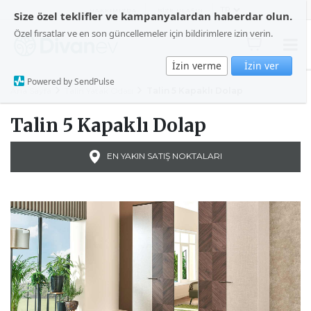
HAKKIMIZDA
BİZE ULAŞIN
Size özel teklifler ve kampanyalardan haberdar olun.
Özel fırsatlar ve en son güncellemeler için bildirimlere izin verin.
İzin verme
İzin ver
Powered by SendPulse
Ana Sayfa
Talin Yatak Odası
Talin 5 Kapaklı Dolap
Talin 5 Kapaklı Dolap
EN YAKIN SATIŞ NOKTALARI