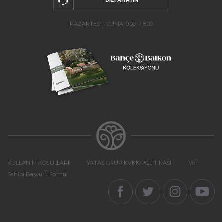
PAZARTESİ - CUMA: 9.00 - 18:00
KULLANIM KOŞULLARI
YATAŞ GRUP KVKK POLİTİKASI
Veri
Sahibi Başvuru Formu