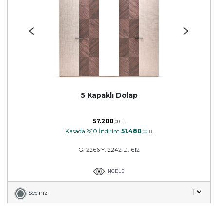
5 Kapaklı Dolap
57.200
,00 TL
Kasada %10 İndirim
51.480
,00 TL
G: 2266 Y: 2242 D: 612
İNCELE
Seçiniz