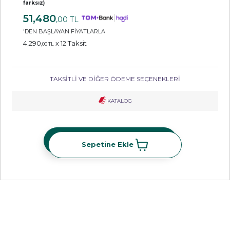
farksız)
51,480
,00 TL
'DEN BAŞLAYAN FİYATLARLA
4,290
x 12 Taksit
,00 TL
TAKSİTLİ VE DİĞER ÖDEME SEÇENEKLERİ
KATALOG
Sepetine Ekle
Sepetine Ekle