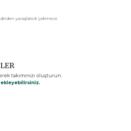
ndinden yavaşlatıcılı çekmece
NLER
erek takımınızı oluşturun.
kleyebilirsiniz.