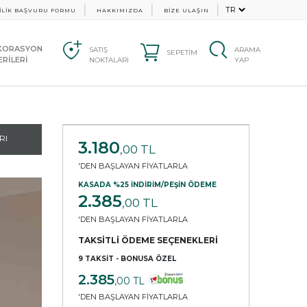
İLİK BAŞVURU FORMU
HAKKIMIZDA
BİZE ULAŞIN
KORASYON
SATIŞ
ARAMA
SEPETİM
RİLERİ
NOKTALARI
YAP
RI
3.180
,00 TL
'DEN BAŞLAYAN FİYATLARLA
KASADA %25 İNDİRİM/PEŞİN ÖDEME
2.385
,00 TL
'DEN BAŞLAYAN FİYATLARLA
TAKSİTLİ ÖDEME SEÇENEKLERİ
9 TAKSİT - BONUSA ÖZEL
2.385
,00 TL
'DEN BAŞLAYAN FİYATLARLA