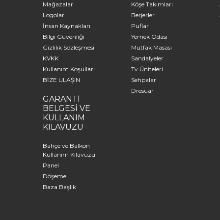
Mağazalar
Köşe Takımları
Logolar
Berjerler
İnsan Kaynakları
Puflar
Bilgi Güvenliği
Yemek Odası
Gizlilik Sözleşmesi
Mutfak Masası
KVKK
Sandalyeler
Kullanım Koşulları
Tv Üniteleri
BİZE ULAŞIN
Sehpalar
Dresuar
GARANTİ
BELGESİ VE
KULLANIM
KILAVUZU
Bahçe ve Balkon
Kullanım Kılavuzu
Panel
Döşeme
Baza Başlık