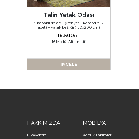
Talin Yatak Odası
5 kapaklı dolap + şifonyer + komodin (2
adet) + yatak başlığı (160x200 cm)
116.500
,00 TL
16 Modül Alternatifi
İNCELE
HAKKIMIZDA
MOBİLYA
Hikayemiz
Koltuk Takımları