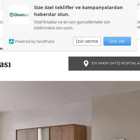
BAY
Size özel teklifler ve kampanyalardan
haberdar olun.
Özel fırsatlar ve en son güncellemeler için
KORASYON
BAHÇE VE BALKON
UYKU
FIRSATLAR
DE
bildirimlere izin verin.
MOBİLYALARI
DÜNYASI
ÖNE
İzin verme
İzin ver
Powered by SendPulse
ynası
ası
EN YAKIN SATIŞ NOKTALA