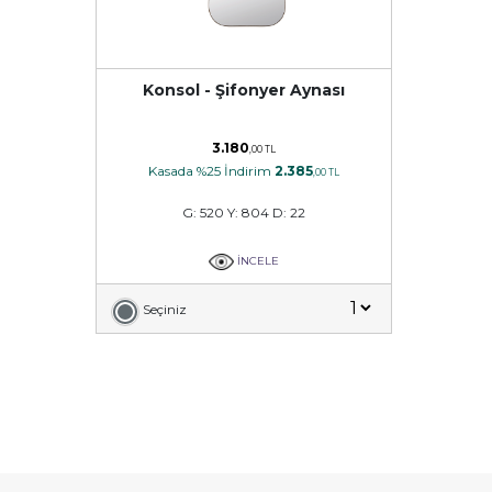
Konsol - Şifonyer Aynası
3.180
,00 TL
Kasada %25 İndirim
2.385
,00 TL
G: 520 Y: 804 D: 22
İNCELE
Seçiniz