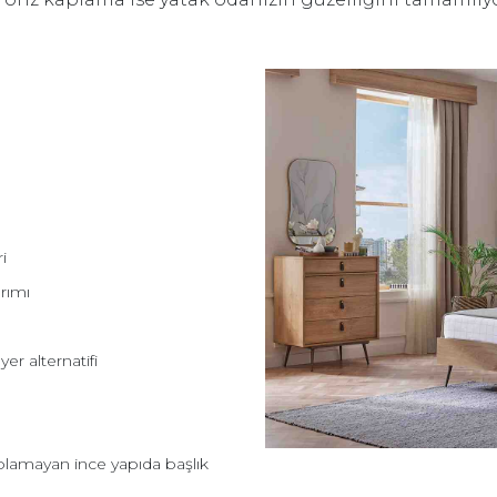
i
rımı
er alternatifi
lamayan ince yapıda başlık