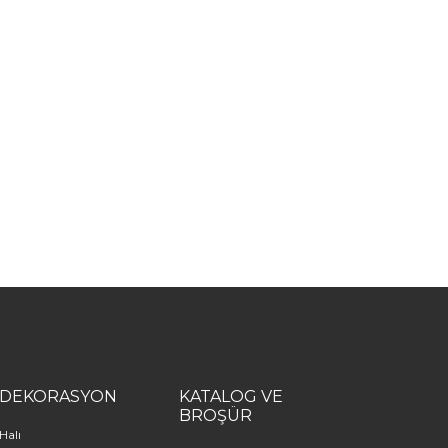
DEKORASYON
KATALOG VE
BROŞÜR
Halı