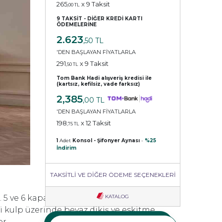
265
x 9 Taksit
,00 TL
9 TAKSİT - DİĞER KREDİ KARTI
ÖDEMELERİNE
2.623
,50 TL
'DEN BAŞLAYAN FİYATLARLA
291
x 9 Taksit
,50 TL
Tom Bank Hadi alışveriş kredisi ile
(kartsız, kefilsiz, vade farksız)
2,385
,00 TL
'DEN BAŞLAYAN FİYATLARLA
198
x 12 Taksit
,75 TL
1
Adet
Konsol - Şifonyer Aynası
-
%25
İndirim
TAKSİTLİ VE DİĞER ÖDEME SEÇENEKLERİ
 5 ve 6 kapaklı dolabı ile sürgü kapaklı
KATALOG
ri kulp üzerinde beyaz dikiş ve eskitme
r.