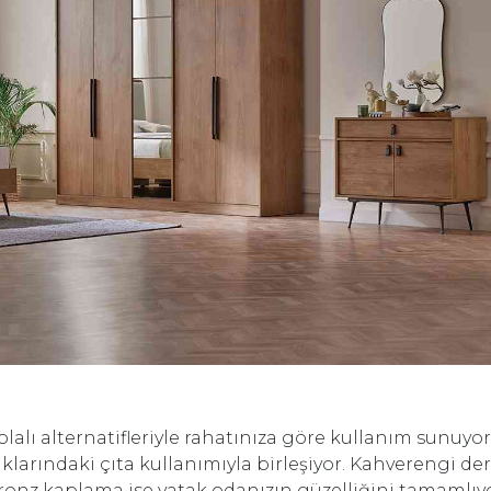
olalı alternatifleriyle rahatınıza göre kullanım sunuyor.
klarındaki çıta kullanımıyla birleşiyor. Kahverengi de
ronz kaplama ise yatak odanızın güzelliğini tamamlıyo