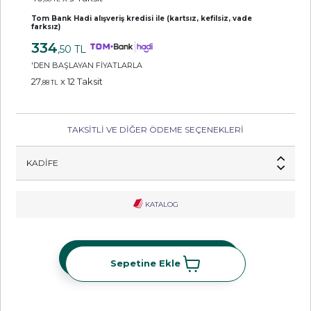
Tom Bank Hadi alışveriş kredisi ile (kartsız, kefilsiz, vade
farksız)
334
,50 TL
'DEN BAŞLAYAN FİYATLARLA
27
x 12 Taksit
,88 TL
TAKSİTLİ VE DİĞER ÖDEME SEÇENEKLERİ
KADIFE
KATALOG
Sepetine Ekle
Sepetine Ekle