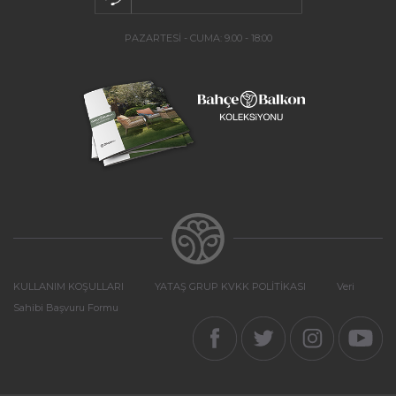
PAZARTESİ - CUMA: 9.00 - 18:00
KULLANIM KOŞULLARI
YATAŞ GRUP KVKK POLİTİKASI
Veri
Sahibi Başvuru Formu