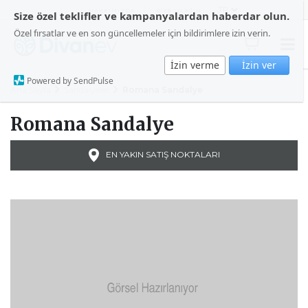
HAKKIMIZDA
BİZE ULAŞIN
Size özel teklifler ve kampanyalardan haberdar olun.
Özel fırsatlar ve en son güncellemeler için bildirimlere izin verin.
İzin verme
İzin ver
Powered by SendPulse
Ana Sayfa
Sandalyeler
Romana Sandalye
Romana Sandalye
EN YAKIN SATIŞ NOKTALARI