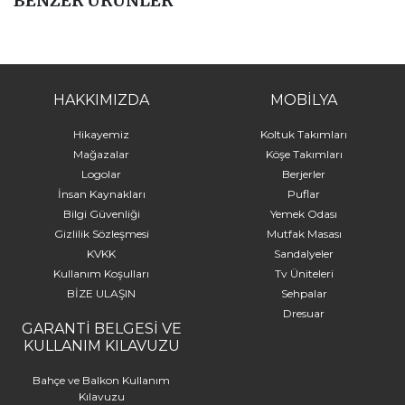
BENZER ÜRÜNLER
HAKKIMIZDA
MOBİLYA
Hikayemiz
Koltuk Takımları
Mağazalar
Köşe Takımları
Logolar
Berjerler
İnsan Kaynakları
Puflar
Bilgi Güvenliği
Yemek Odası
Gizlilik Sözleşmesi
Mutfak Masası
KVKK
Sandalyeler
Kullanım Koşulları
Tv Üniteleri
BİZE ULAŞIN
Sehpalar
Dresuar
GARANTİ BELGESİ VE
KULLANIM KILAVUZU
Bahçe ve Balkon Kullanım
Kılavuzu