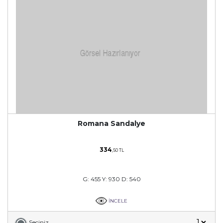
Romana Sandalye
334
,50 TL
G: 455 Y: 930 D: 540
İNCELE
Seçiniz