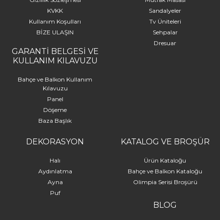
KVKK
Sandalyeler
Kullanım Koşulları
Tv Üniteleri
BİZE ULAŞIN
Sehpalar
Dresuar
GARANTİ BELGESİ VE
KULLANIM KILAVUZU
Bahçe ve Balkon Kullanım
Kılavuzu
Panel
Döşeme
Baza Başlık
DEKORASYON
KATALOG VE BROŞÜR
Halı
Ürün Kataloğu
Aydınlatma
Bahçe ve Balkon Kataloğu
Ayna
Olimpia Serisi Broşürü
Puf
BLOG