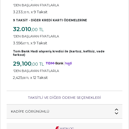
'DEN BAŞLAYAN FİYATLARLA
3.233
x 9 Taksit
,33 TL
9 TAKSİT - DİĞER KREDİ KARTI ÖDEMELERİNE
32.010
,00 TL
'DEN BAŞLAYAN FİYATLARLA
3.556
x 9 Taksit
,67 TL
Tom Bank Hadi alışveriş kredisi ile (kartsız, kefilsiz, vade
farksız)
29,100
,00 TL
'DEN BAŞLAYAN FİYATLARLA
2,425
x 12 Taksit
,00 TL
TAKSİTLİ VE DİĞER ÖDEME SEÇENEKLERİ
KADIFE GÖRÜNÜMLÜ
KATALOG