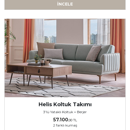
İNCELE
-
Helis Koltuk Takımı
3'lü Yataklı Koltuk + Berjer
57.100
,00 TL
2 farklı kumaş