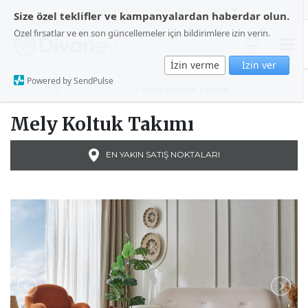
HAKKIMIZDA
BİZE ULAŞIN
Size özel teklifler ve kampanyalardan haberdar olun.
Özel fırsatlar ve en son güncellemeler için bildirimlere izin verin.
İzin verme
İzin ver
Powered by SendPulse
Ana Sayfa
Koltuk Takımları
Mely Koltuk Takımı
Mely Koltuk Takımı
EN YAKIN SATIŞ NOKTALARI