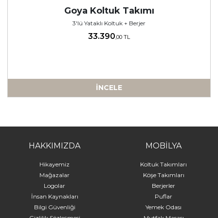
Goya Koltuk Takımı
3'lü Yataklı Koltuk + Berjer
33.390
,00 TL
İNCELE
-
HAKKIMIZDA
MOBİLYA
Hikayemiz
Koltuk Takımları
Mağazalar
Köşe Takımları
Logolar
Berjerler
İnsan Kaynakları
Puflar
Bilgi Güvenliği
Yemek Odası
Gizlilik Sözleşmesi
Mutfak Masası