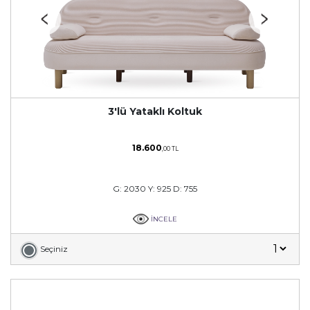
3'lü Yataklı Koltuk
18.600
,00 TL
G: 2030 Y: 925 D: 755
İNCELE
Seçiniz