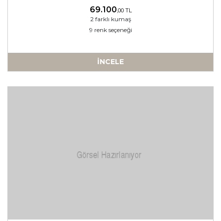
69.100
,00 TL
2 farklı kumaş
9 renk seçeneği
İNCELE
-