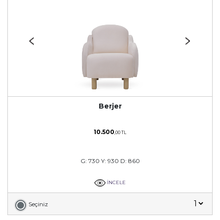
Berjer
10.500
,00 TL
G: 730 Y: 930 D: 860
İNCELE
Seçiniz