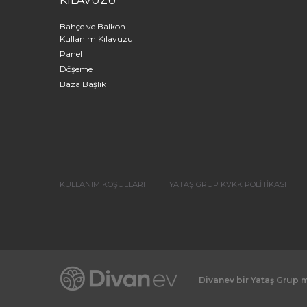
KILAVUZU
Bahçe ve Balkon
Kullanım Kılavuzu
Panel
Döşeme
Baza Başlık
KULLANIM KOŞULLARI
YATAŞ GRUP KVKK POLİTİKASI
Divanev bir Yataş Grup 