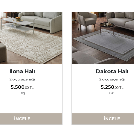
Ilona Halı
Dakota Halı
2 ölçü seçeneği
2 ölçü seçeneği
5.500
5.250
,00 TL
,00 TL
Bej
Gri
İNCELE
İNCELE
-
-