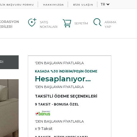
İLİK BAŞVURU FORMU
HAKKIMIZDA
BİZE ULAŞIN
KORASYON
SATIŞ
ARAMA
SEPETİM
RİLERİ
NOKTALARI
YAP
RI
'DEN BAŞLAYAN FİYATLARLA
KASADA %30 İNDİRİM/PEŞİN ÖDEME
Hesaplanıyor...
'DEN BAŞLAYAN FİYATLARLA
TAKSİTLİ ÖDEME SEÇENEKLERİ
9 TAKSİT - BONUSA ÖZEL
'DEN BAŞLAYAN FİYATLARLA
x 9 Taksit