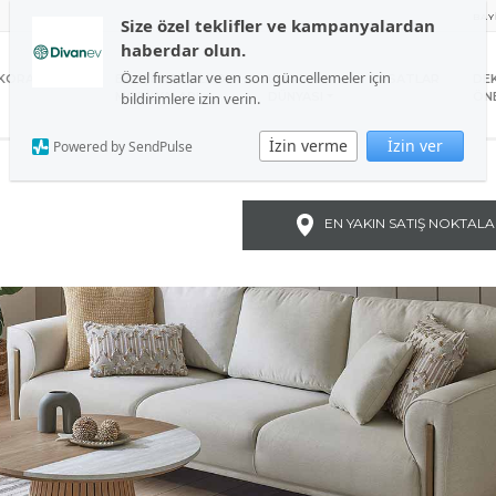
BAY
Size özel teklifler ve kampanyalardan
haberdar olun.
Özel fırsatlar ve en son güncellemeler için
KORASYON
BAHÇE VE BALKON
UYKU
FIRSATLAR
DE
bildirimlere izin verin.
MOBİLYALARI
DÜNYASI
ÖNE
İzin verme
İzin ver
Powered by SendPulse
EN YAKIN SATIŞ NOKTALA