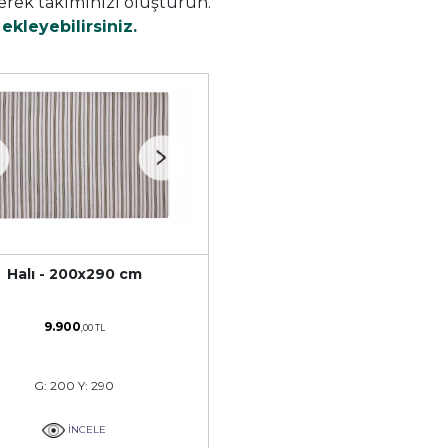
erek takımınızı oluşturun.
kleyebilirsiniz.
Halı - 200x290 cm
9.900
,00 TL
G: 200 Y: 290
İNCELE