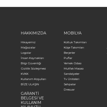
HAKKIMIZDA
MOBİLYA
Hikayemiz
Koltuk Takımları
Mağazalar
Köşe Takımları
Logolar
Berjerler
İnsan Kaynakları
Puflar
Bilgi Güvenliği
Yemek Odası
Gizlilik Sözleşmesi
Mutfak Masası
KVKK
Sandalyeler
Kullanım Koşulları
Tv Üniteleri
BİZE ULAŞIN
Sehpalar
Dresuar
GARANTİ
BELGESİ VE
KULLANIM