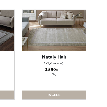
Nataly Halı
2 ölçü seçeneği
3.590
,00 TL
Bej
İNCELE
-