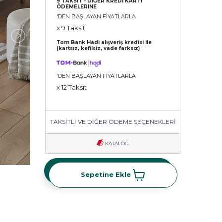
9 TAKSİT - DİĞER KREDİ KARTI
ÖDEMELERİNE
'DEN BAŞLAYAN FİYATLARLA
x 9 Taksit
Tom Bank Hadi alışveriş kredisi ile
(kartsız, kefilsiz, vade farksız)
'DEN BAŞLAYAN FİYATLARLA
x 12 Taksit
TAKSİTLİ VE DİĞER ÖDEME SEÇENEKLERİ
KATALOG
Sepetine Ekle
Sepetine Ekle