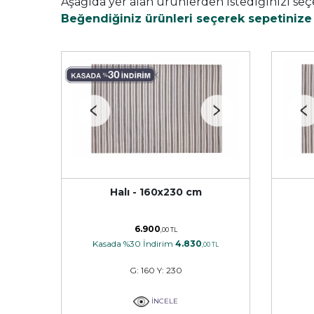
Aşağıda yer alan ürünlerden istediğinizi seç
Beğendiğiniz ürünleri seçerek sepetinize e
Halı - 160x230 cm
6.900
,00 TL
Kasada %30 İndirim
4.830
,00 TL
G: 160 Y: 230
İNCELE