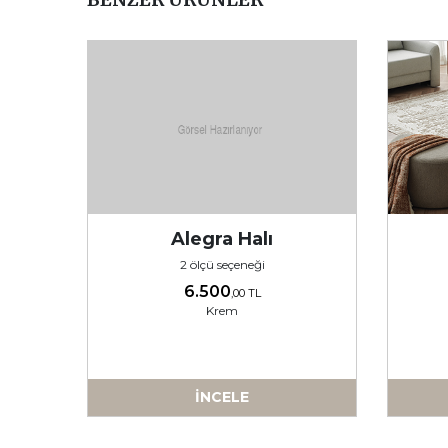
Alegra Halı
2 ölçü seçeneği
6.500
,00 TL
Krem
İNCELE
-