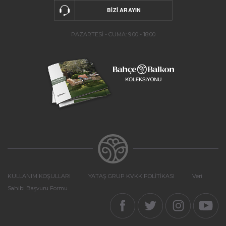
PAZARTESİ - CUMA: 9.00 - 18:00
KULLANIM KOŞULLARI
YATAŞ GRUP KVKK POLİTİKASI
Veri
Sahibi Başvuru Formu