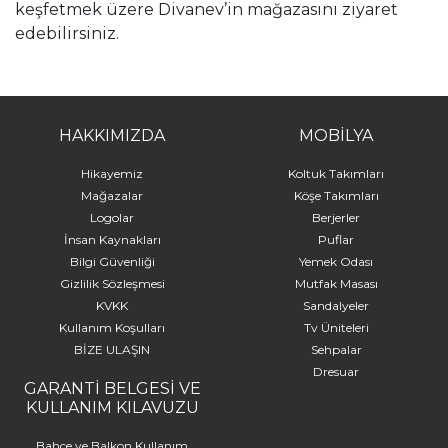
keşfetmek üzere Divanev’in mağazasını ziyaret
edebilirsiniz.
HAKKIMIZDA
MOBİLYA
Hikayemiz
Koltuk Takımları
Mağazalar
Köşe Takımları
Logolar
Berjerler
İnsan Kaynakları
Puflar
Bilgi Güvenliği
Yemek Odası
Gizlilik Sözleşmesi
Mutfak Masası
KVKK
Sandalyeler
Kullanım Koşulları
Tv Üniteleri
BİZE ULAŞIN
Sehpalar
Dresuar
GARANTİ BELGESİ VE
KULLANIM KILAVUZU
Bahçe ve Balkon Kullanım