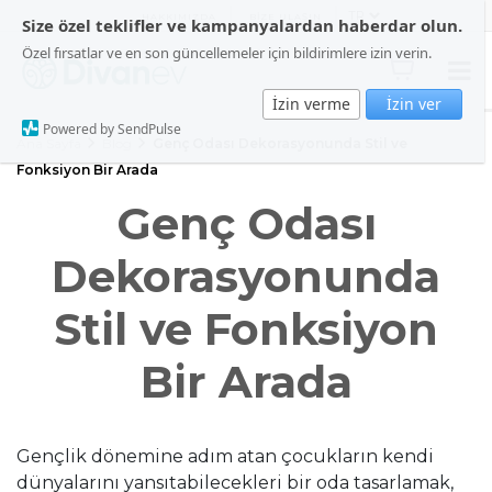
HAKKIMIZDA
BİZE ULAŞIN
Size özel teklifler ve kampanyalardan haberdar olun.
Özel fırsatlar ve en son güncellemeler için bildirimlere izin verin.
İzin verme
İzin ver
Powered by SendPulse
Ana Sayfa
Blog
Genç Odası Dekorasyonunda Stil ve
Fonksiyon Bir Arada
Genç Odası
Dekorasyonunda
Stil ve Fonksiyon
Bir Arada
Gençlik dönemine adım atan çocukların kendi
dünyalarını yansıtabilecekleri bir oda tasarlamak,