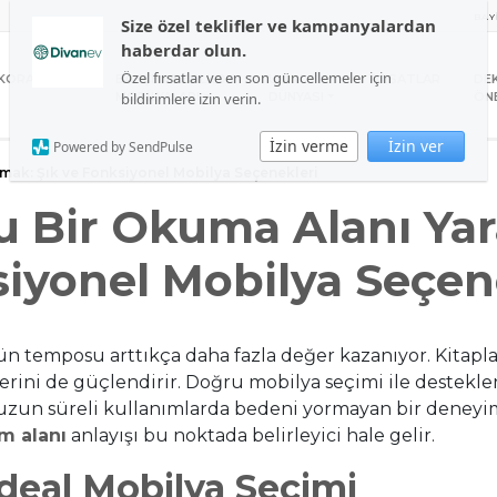
BAY
Size özel teklifler ve kampanyalardan
haberdar olun.
Özel fırsatlar ve en son güncellemeler için
KORASYON
BAHÇE VE BALKON
UYKU
FIRSATLAR
DE
bildirimlere izin verin.
MOBİLYALARI
DÜNYASI
ÖNE
İzin verme
İzin ver
Powered by SendPulse
mak: Şık ve Fonksiyonel Mobilya Seçenekleri
u Bir Okuma Alanı Yar
iyonel Mobilya Seçen
ün temposu arttıkça daha fazla değer kazanıyor. Kitapla
rini de güçlendirir. Doğru mobilya seçimi ile destekl
 uzun süreli kullanımlarda bedeni yormayan bir deneyi
m alanı
anlayışı bu noktada belirleyici hale gelir.
deal Mobilya Seçimi