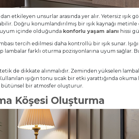
 etkileyen unsurlar arasında yer alır. Yetersiz ışık gö
abilir. Doğru konumlandırılmış bir ışık kaynağı metinl
la uyum içinde olduğunda
konforlu yaşam alanı
hissi gü
ası tercih edilmesi daha kontrollü bir ışık sunar. Işı
ip lambalar farklı oturma pozisyonlarına uyum sağlar. B
stetik de dikkate alınmalıdır. Zeminden yükselen lamba
. Kullanılan ışığın tonu sıcak bir etki yarattığında oku
 bütünsel bir atmosfer oluşturur.
ma Köşesi Oluşturma