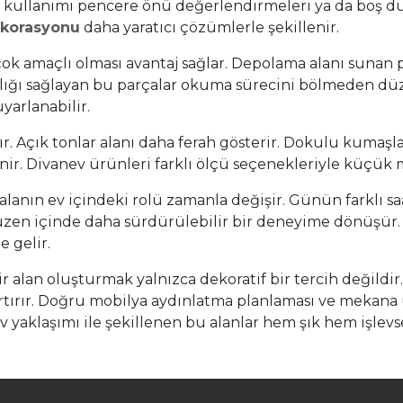
şe kullanımı pencere önü değerlendirmeleri ya da boş d
ekorasyonu
daha yaratıcı çözümlerle şekillenir.
ok amaçlı olması avantaj sağlar. Depolama alanı sunan 
laylığı sağlayan bu parçalar okuma sürecini bölmeden d
yarlanabilir.
r. Açık tonlar alanı daha ferah gösterir. Dokulu kumaş
enir. Divanev ürünleri farklı ölçü seçenekleriyle küçük
ın ev içindeki rolü zamanla değişir. Günün farklı saat
üzen içinde daha sürdürülebilir bir deneyime dönüşür. 
 gelir.
r alan oluşturmak yalnızca dekoratif bir tercih değild
 artırır. Doğru mobilya aydınlatma planlaması ve mekan
nev yaklaşımı ile şekillenen bu alanlar hem şık hem işlev