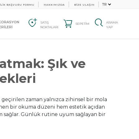
İLİK BAŞVURU FORMU
HAKKIMIZDA
BİZE ULAŞIN
KORASYON
SATIŞ
ARAMA
SEPETİM
RİLERİ
NOKTALARI
YAP
atmak: Şık ve
ekleri
 geçirilen zaman yalnızca zihinsel bir mola
enen bir okuma düzeni hem estetik açıdan
m sağlar. Günlük rutine uyum sağlayan bir