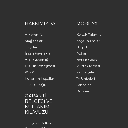
HAKKIMIZDA
MOBİLYA
Hikayemiz
Koltuk Takımları
Mağazalar
Köşe Takımları
Logolar
Berjerler
İnsan Kaynakları
Puflar
Bilgi Güvenliği
Yemek Odası
Gizlilik Sözleşmesi
Mutfak Masası
KVKK
Sandalyeler
Kullanım Koşulları
Tv Üniteleri
BİZE ULAŞIN
Sehpalar
Dresuar
GARANTİ
BELGESİ VE
KULLANIM
KILAVUZU
Bahçe ve Balkon