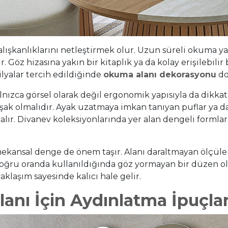
lışkanlıklarını netleştirmek olur. Uzun süreli okuma yap
nir. Göz hizasına yakın bir kitaplık ya da kolay erişilebil
lyalar tercih edildiğinde
okuma alanı dekorasyonu
do
nızca görsel olarak değil ergonomik yapısıyla da dikkat
olmalıdır. Ayak uzatmaya imkan tanıyan puflar ya da aya
alır. Divanev koleksiyonlarında yer alan dengeli formlar
 mekansal denge de önem taşır. Alanı daraltmayan ölçül
doğru oranda kullanıldığında göz yormayan bir düzen ol
yaklaşım sayesinde kalıcı hale gelir.
anı İçin Aydınlatma İpuçlar