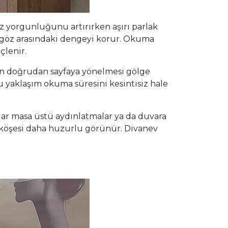
z yorgunluğunu artırırken aşırı parlak
e göz arasındaki dengeyi korur. Okuma
çlenir.
ğın doğrudan sayfaya yönelmesi gölge
u yaklaşım okuma süresini kesintisiz hale
lar masa üstü aydınlatmalar ya da duvara
ma köşesi daha huzurlu görünür. Divanev