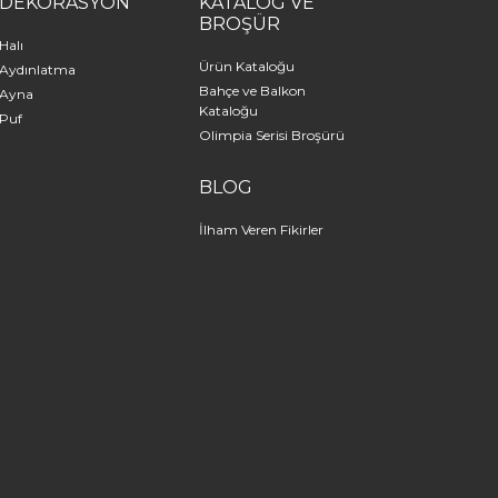
DEKORASYON
KATALOG VE
BROŞÜR
Halı
Ürün Kataloğu
Aydınlatma
Bahçe ve Balkon
Ayna
Kataloğu
Puf
Olimpia Serisi Broşürü
BLOG
İlham Veren Fikirler