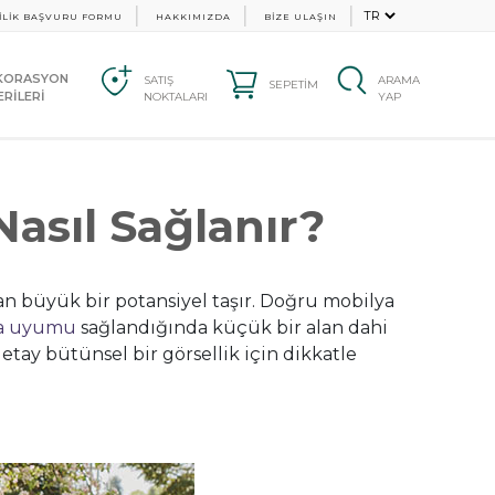
İLİK BAŞVURU FORMU
HAKKIMIZDA
BİZE ULAŞIN
KORASYON
SATIŞ
ARAMA
SEPETİM
RİLERİ
NOKTALARI
YAP
asıl Sağlanır?
dan büyük bir potansiyel taşır. Doğru mobilya
ya uyumu
sağlandığında küçük bir alan dahi
tay bütünsel bir görsellik için dikkatle