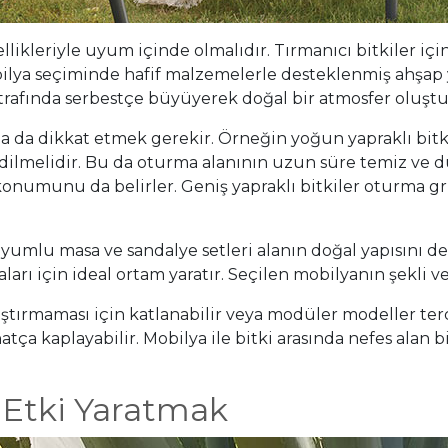
ellikleriyle uyum içinde olmalıdır. Tırmanıcı bitkiler i
mobilya seçiminde hafif malzemelerle desteklenmiş ahşa
 etrafında serbestçe büyüyerek doğal bir atmosfer oluştu
a da dikkat etmek gerekir. Örneğin yoğun yapraklı bitki
ilmelidir. Bu da oturma alanının uzun süre temiz ve dü
 konumunu da belirler. Geniş yapraklı bitkiler oturma 
uyumlu masa ve sandalye setleri alanın doğal yapısını des
arı için ideal ortam yaratır. Seçilen mobilyanın şekli ve
ıştırmaması için katlanabilir veya modüler modeller terc
hatça kaplayabilir. Mobilya ile bitki arasında nefes al
 Etki Yaratmak