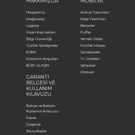
HAKKIMIZDA
MOBİLYA
Hikayemiz
Koltuk Takımları
Mağazalar
Köşe Takımları
Logolar
Berjerler
İnsan Kaynakları
Puflar
Bilgi Güvenliği
Yemek Odası
Gizlilik Sözleşmesi
Mutfak Masası
KVKK
Sandalyeler
Kullanım Koşulları
Tv Üniteleri
BİZE ULAŞIN
Sehpalar
Dresuar
GARANTİ
BELGESİ VE
KULLANIM
KILAVUZU
Bahçe ve Balkon
Kullanım Kılavuzu
Panel
Döşeme
Baza Başlık