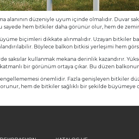
ma alanının düzeniyle uyum içinde olmalıdır. Duvar saksı
u sayede hem bitkiler daha görünür olur, hem de zemin a
üyüme biçimleri dikkate alınmalıdır. Uzayan bitkiler ba
dırılabilir. Böylece balkon bitkisi yerleşimi hem görse
de saksılar kullanmak mekana derinlik kazandırır. Yüksek
katmanlı bir görünüm ortaya çıkar. Bu düzen balkonun d
 engellememesi önemlidir. Fazla genişleyen bitkiler d
korunur, hem de bitkiler sağlıklı bir şekilde büyümeye