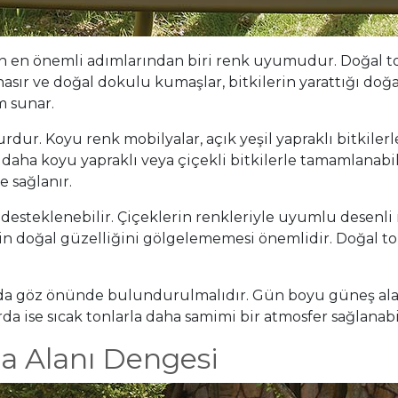
en önemli adımlarından biri renk uyumudur. Doğal tonl
sır ve doğal dokulu kumaşlar, bitkilerin yarattığı doğa hi
m sunar.
r. Koyu renk mobilyalar, açık yeşil yapraklı bitkilerle
ar daha koyu yapraklı veya çiçekli bitkilerle tamamlanab
 sağlanır.
i desteklenebilir. Çiçeklerin renkleriyle uyumlu desenli
in doğal güzelliğini gölgelememesi önemlidir. Doğal to
 da göz önünde bulundurulmalıdır. Gün boyu güneş alan
arda ise sıcak tonlarla daha samimi bir atmosfer sağlanabil
a Alanı Dengesi