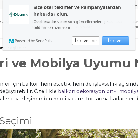
BAY
Size özel teklifler ve kampanyalardan
haberdar olun.
Özel fırsatlar ve en son güncellemeler için
KORASYON
BAHÇE VE BALKON
UYKU
FIRSATLAR
DE
bildirimlere izin verin.
MOBİLYALARI
DÜNYASI
ÖNE
İzin verme
İzin ver
Powered by SendPulse
sıl Sağlanır?
eri ve Mobilya Uyumu N
enler için balkon hem estetik, hem de işlevsellik açısın
eğiştirebilir. Özellikle
balkon dekorasyon bitki mobil
ilerin yerleşiminden mobilyaların tonlarına kadar her de
 Seçimi