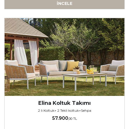
İNCELE
-
Elina Koltuk Takımı
2 li Koltuk+ 2 Tekli koltuk+Sehpa
57.900
,00 TL