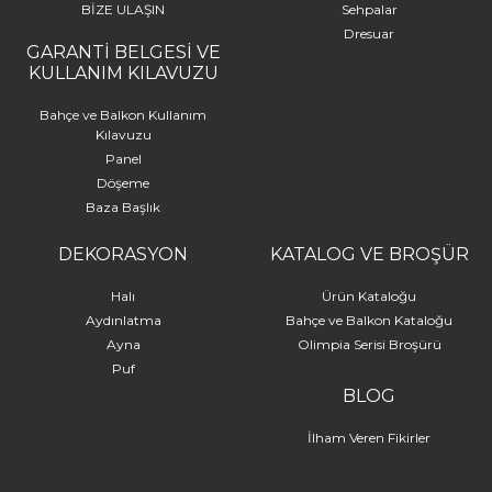
BİZE ULAŞIN
Sehpalar
Dresuar
GARANTİ BELGESİ VE
KULLANIM KILAVUZU
Bahçe ve Balkon Kullanım
Kılavuzu
Panel
Döşeme
Baza Başlık
DEKORASYON
KATALOG VE BROŞÜR
Halı
Ürün Kataloğu
Aydınlatma
Bahçe ve Balkon Kataloğu
Ayna
Olimpia Serisi Broşürü
Puf
BLOG
İlham Veren Fikirler