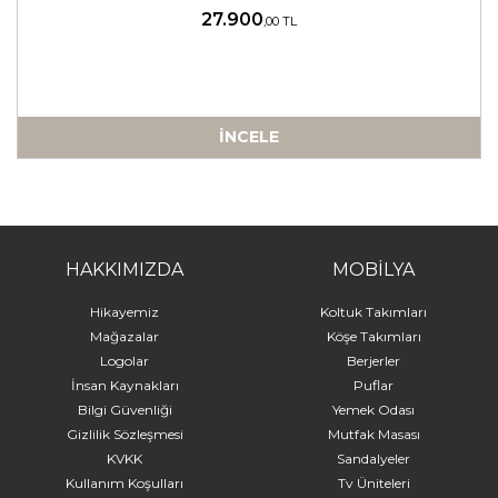
27.900
,00 TL
İNCELE
-
HAKKIMIZDA
MOBİLYA
Hikayemiz
Koltuk Takımları
Mağazalar
Köşe Takımları
Logolar
Berjerler
İnsan Kaynakları
Puflar
Bilgi Güvenliği
Yemek Odası
Gizlilik Sözleşmesi
Mutfak Masası
KVKK
Sandalyeler
Kullanım Koşulları
Tv Üniteleri