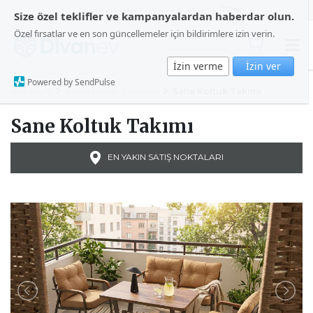
HAKKIMIZDA
BİZE ULAŞIN
Size özel teklifler ve kampanyalardan haberdar olun.
Özel fırsatlar ve en son güncellemeler için bildirimlere izin verin.
İzin verme
İzin ver
Powered by SendPulse
Ana Sayfa
Bahçe Koltuk Takımları
Sane Koltuk Takımı
Sane Koltuk Takımı
EN YAKIN SATIŞ NOKTALARI