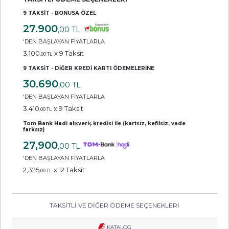
9 TAKSİT - BONUSA ÖZEL
27.900
,00 TL
'DEN BAŞLAYAN FİYATLARLA
3.100
x 9 Taksit
,00 TL
9 TAKSİT - DİĞER KREDİ KARTI ÖDEMELERİNE
30.690
,00 TL
'DEN BAŞLAYAN FİYATLARLA
3.410
x 9 Taksit
,00 TL
Tom Bank Hadi alışveriş kredisi ile (kartsız, kefilsiz, vade
farksız)
27,900
,00 TL
'DEN BAŞLAYAN FİYATLARLA
2,325
x 12 Taksit
,00 TL
TAKSİTLİ VE DİĞER ÖDEME SEÇENEKLERİ
KATALOG