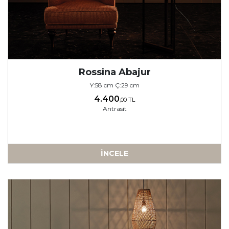
Rossina Abajur
Y:58 cm Ç:29 cm
4.400
,00 TL
Antrasit
İNCELE