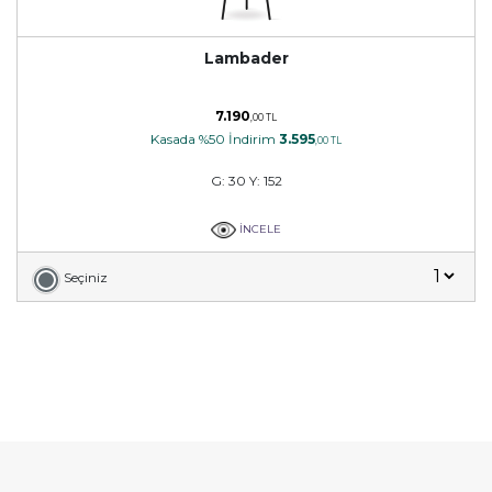
Lambader
7.190
,00 TL
Kasada %50 İndirim
3.595
,00 TL
G: 30 Y: 152
İNCELE
Seçiniz