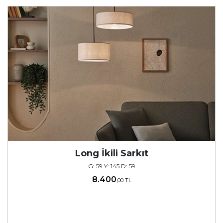
Long İkili Sarkıt
G: 59 Y: 145 D: 59
8.400
,00 TL