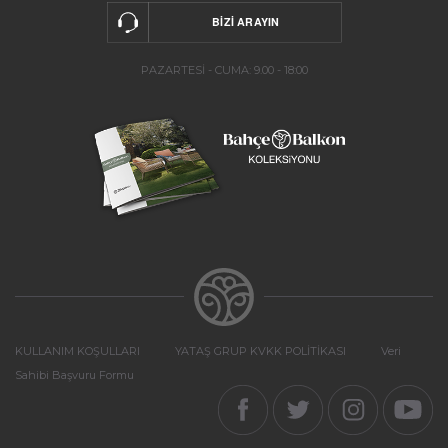
PAZARTESİ - CUMA: 9.00 - 18:00
KULLANIM KOŞULLARI
YATAŞ GRUP KVKK POLİTİKASI
Veri
Sahibi Başvuru Formu