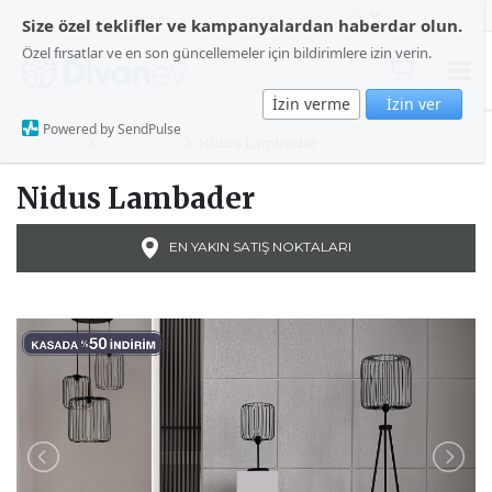
HAKKIMIZDA
BİZE ULAŞIN
Size özel teklifler ve kampanyalardan haberdar olun.
Özel fırsatlar ve en son güncellemeler için bildirimlere izin verin.
İzin verme
İzin ver
Powered by SendPulse
Ana Sayfa
Aydınlatma
Nidus Lambader
Nidus Lambader
EN YAKIN SATIŞ NOKTALARI