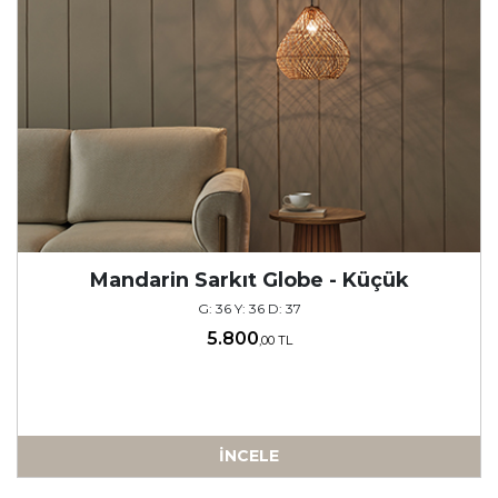
Mandarin Sarkıt Globe - Küçük
G: 36 Y: 36 D: 37
5.800
,00 TL
İNCELE
-