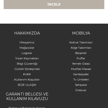
İNCELE
-
HAKKIMIZDA
MOBİLYA
Hikayemiz
Koltuk Takımları
Mağazalar
Köşe Takımları
Logolar
Berjerler
İnsan Kaynakları
Puflar
Bilgi Güvenliği
Yemek Odası
Gizlilik Sözleşmesi
Mutfak Masası
KVKK
Sandalyeler
Kullanım Koşulları
Tv Üniteleri
BİZE ULAŞIN
Sehpalar
Dresuar
GARANTİ BELGESİ VE
KULLANIM KILAVUZU
Bahçe ve Balkon Kullanım