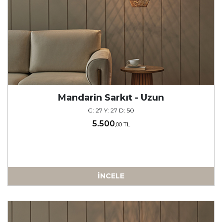
Mandarin Sarkıt - Uzun
G: 27 Y: 27 D: 50
5.500
,00 TL
İNCELE
-